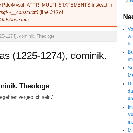
N
use Pdo\Mysql::ATTR_MULTI_STATEMENTS instead in
ql->__construct()
(line
346
of
Neu
/database.inc
).
Vo
wi
25-1274), dominik. Theologe
le
Bu
as (1225-1274), dominik.
im
So
Me
De
minik. Theologe
du
egehren vergeblich sein."
un
Im
Ve
me
Mi