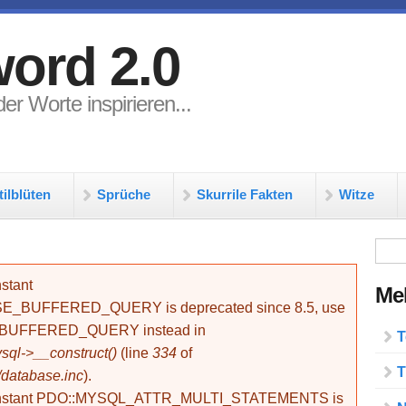
ord 2.0
er Worte inspirieren...
tilblüten
Sprüche
Skurrile Fakten
Witze
Su
stant
Meh
BUFFERED_QUERY is deprecated since 8.5, use
_BUFFERED_QUERY instead in
T
ql->__construct()
(line
334
of
T
/database.inc
).
onstant PDO::MYSQL_ATTR_MULTI_STATEMENTS is