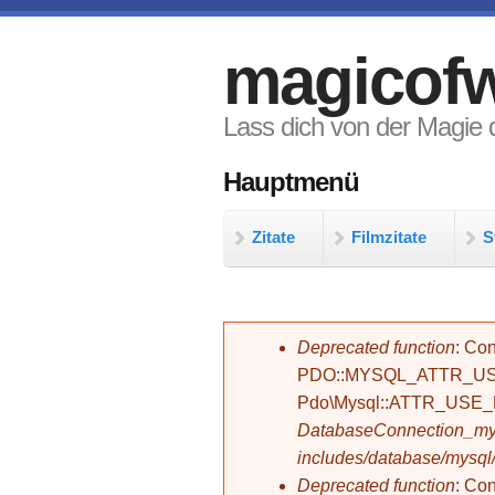
Direkt zum Inhalt
magicofw
Lass dich von der Magie d
Hauptmenü
Zitate
Filmzitate
S
Fehlermeldung
Deprecated function
: Con
PDO::MYSQL_ATTR_USE_
Pdo\Mysql::ATTR_USE
DatabaseConnection_mys
includes/database/mysql
Deprecated function
: C