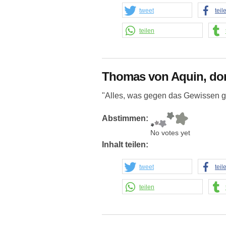
tweet
teil
teilen
Thomas von Aquin, do
"Alles, was gegen das Gewissen ge
Abstimmen:
No votes yet
Inhalt teilen:
tweet
teil
teilen