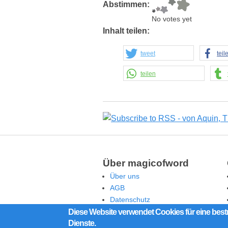
Abstimmen:
No votes yet
Inhalt teilen:
tweet
teil
teilen
Über magicofword
Über uns
AGB
Datenschutz
Rechtliche Hinweise
Diese Website verwendet Cookies für eine best
Dienste.
Impressum