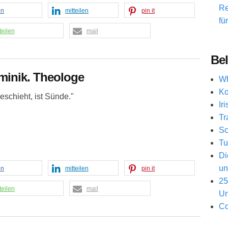
Re
en
mitteilen
pin it
fü
teilen
mail
Bel
minik. Theologe
Wh
Ko
schieht, ist Sünde."
Ir
Tr
Sc
Tu
Di
un
en
mitteilen
pin it
25
teilen
mail
Un
Co