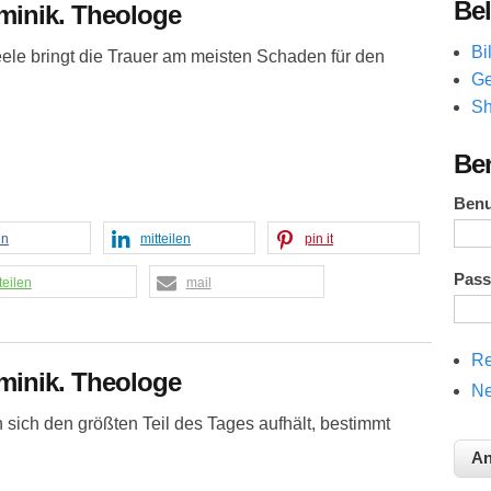
Bel
minik. Theologe
Bi
eele bringt die Trauer am meisten Schaden für den
Ge
Sh
Be
Ben
en
mitteilen
pin it
Pas
teilen
mail
Re
minik. Theologe
Ne
sich den größten Teil des Tages aufhält, bestimmt