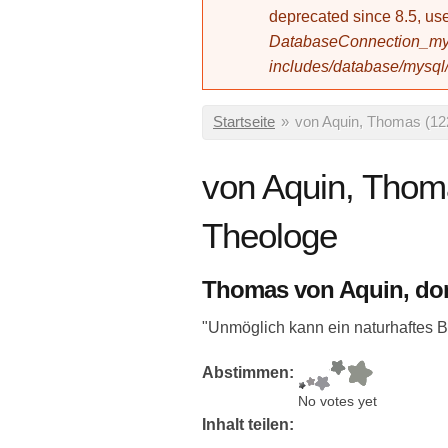
deprecated since 8.5, 
DatabaseConnection_mys
includes/database/mysql
Sie sind hier
Startseite
»
von Aquin, Thomas (12
von Aquin, Thom
Theologe
Thomas von Aquin, do
"Unmöglich kann ein naturhaftes B
Abstimmen:
No votes yet
Inhalt teilen: