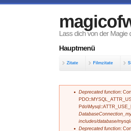
Direkt zum Inhalt
magicofw
Lass dich von der Magie d
Hauptmenü
Zitate
Filmzitate
S
Fehlermeldung
Deprecated function
: Con
PDO::MYSQL_ATTR_USE_
Pdo\Mysql::ATTR_USE
DatabaseConnection_mys
includes/database/mysql
Deprecated function
: C