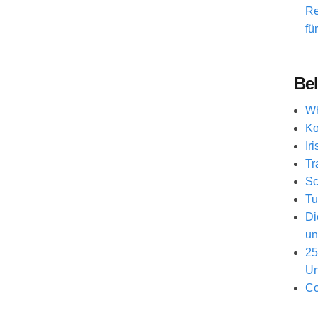
Re
fü
Bel
Wh
Ko
Ir
Tr
Sc
Tu
Di
un
25
Un
Co