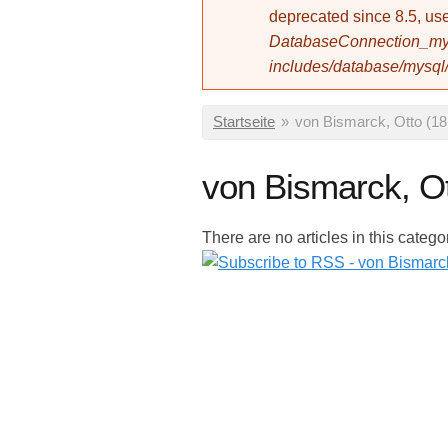
deprecated since 8.5, 
DatabaseConnection_mys
includes/database/mysql
Sie sind hier
Startseite
»
von Bismarck, Otto (1
von Bismarck, O
There are no articles in this catego