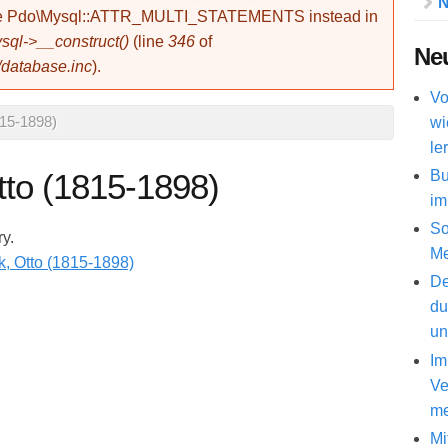
N
use Pdo\Mysql::ATTR_MULTI_STATEMENTS instead in
ql->__construct()
(line
346
of
Neu
/database.inc
).
Vo
wi
815-1898)
le
Bu
tto (1815-1898)
im
So
ry.
Me
De
du
un
Im
Ve
me
Mi