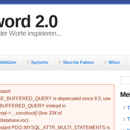
ord 2.0
er Worte inspirieren...
tilblüten
Sprüche
Skurrile Fakten
Witze
Su
stant
Meh
BUFFERED_QUERY is deprecated since 8.5, use
_BUFFERED_QUERY instead in
T
ql->__construct()
(line
334
of
T
/database.inc
).
onstant PDO::MYSQL_ATTR_MULTI_STATEMENTS is