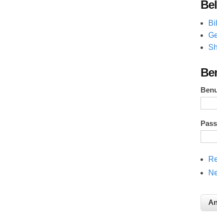
Bel
Bi
Ge
Sh
Be
Ben
Pas
Re
Ne