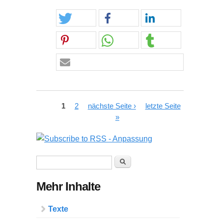
Seiten
1
2
nächste Seite ›
letzte Seite
»
Suchformular
Suche
Mehr Inhalte
Texte