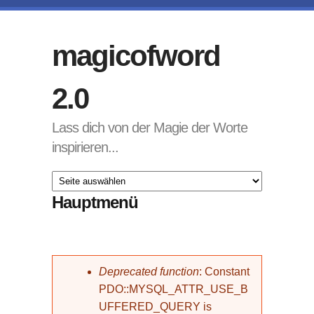
Direkt zum Inhalt
magicofword
2.0
Lass dich von der Magie der Worte
inspirieren...
Hauptmenü
Fehlermeldung
Deprecated function
: Constant
PDO::MYSQL_ATTR_USE_B
UFFERED_QUERY is