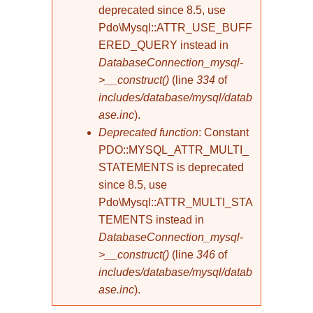
deprecated since 8.5, use
Pdo\Mysql::ATTR_USE_BUFF
ERED_QUERY instead in
DatabaseConnection_mysql-
>__construct()
(line
334
of
includes/database/mysql/datab
ase.inc
).
Deprecated function
: Constant
PDO::MYSQL_ATTR_MULTI_
STATEMENTS is deprecated
since 8.5, use
Pdo\Mysql::ATTR_MULTI_STA
TEMENTS instead in
DatabaseConnection_mysql-
>__construct()
(line
346
of
includes/database/mysql/datab
ase.inc
).