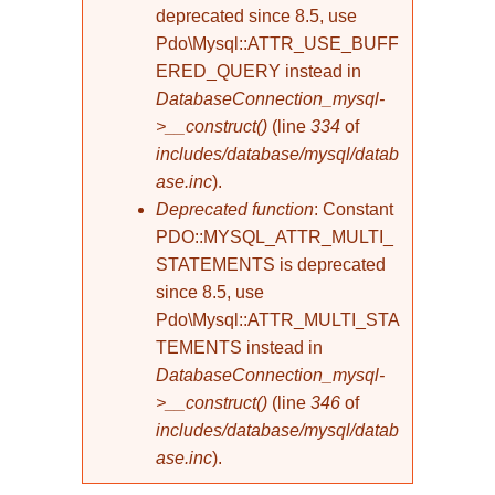
deprecated since 8.5, use
Pdo\Mysql::ATTR_USE_BUFF
ERED_QUERY instead in
DatabaseConnection_mysql-
>__construct()
(line
334
of
includes/database/mysql/datab
ase.inc
).
Deprecated function
: Constant
PDO::MYSQL_ATTR_MULTI_
STATEMENTS is deprecated
since 8.5, use
Pdo\Mysql::ATTR_MULTI_STA
TEMENTS instead in
DatabaseConnection_mysql-
>__construct()
(line
346
of
includes/database/mysql/datab
ase.inc
).