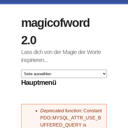
Direkt zum Inhalt
magicofword
2.0
Lass dich von der Magie der Worte
inspirieren...
Hauptmenü
Fehlermeldung
Deprecated function
: Constant
PDO::MYSQL_ATTR_USE_B
UFFERED_QUERY is