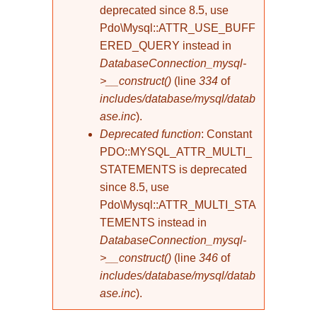
deprecated since 8.5, use
Pdo\Mysql::ATTR_USE_BUFF
ERED_QUERY instead in
DatabaseConnection_mysql-
>__construct()
(line
334
of
includes/database/mysql/datab
ase.inc
).
Deprecated function
: Constant
PDO::MYSQL_ATTR_MULTI_
STATEMENTS is deprecated
since 8.5, use
Pdo\Mysql::ATTR_MULTI_STA
TEMENTS instead in
DatabaseConnection_mysql-
>__construct()
(line
346
of
includes/database/mysql/datab
ase.inc
).