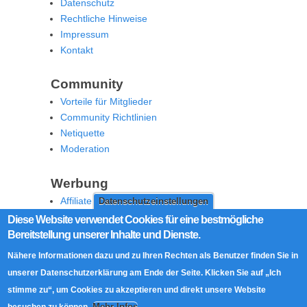
Datenschutz
Rechtliche Hinweise
Impressum
Kontakt
Community
Vorteile für Mitglieder
Community Richtlinien
Netiquette
Moderation
Werbung
Affiliate Offenlegung
Datenschutzeinstellungen
Werben Sie auf MoW
Diese Website verwendet Cookies für eine bestmögliche
Bereitstellung unserer Inhalte und Dienste.
Social Media
Nähere Informationen dazu und zu Ihren Rechten als Benutzer finden Sie in
RSS Feed
unserer Datenschutzerklärung am Ende der Seite. Klicken Sie auf „Ich
Facebook
stimme zu“, um Cookies zu akzeptieren und direkt unsere Website
Twitter
Mehr Infos
besuchen zu können.