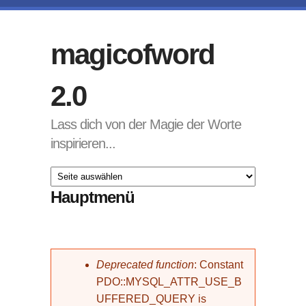
Direkt zum Inhalt
magicofword
2.0
Lass dich von der Magie der Worte
inspirieren...
Hauptmenü
Fehlermeldung
Deprecated function
: Constant
PDO::MYSQL_ATTR_USE_B
UFFERED_QUERY is