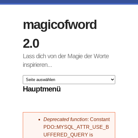
Direkt zum Inhalt
magicofword
2.0
Lass dich von der Magie der Worte
inspirieren...
Hauptmenü
Fehlermeldung
Deprecated function
: Constant
PDO::MYSQL_ATTR_USE_B
UFFERED_QUERY is