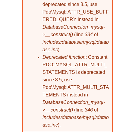
deprecated since 8.5, use
Pdo\Mysql::ATTR_USE_BUFF
ERED_QUERY instead in
DatabaseConnection_mysql-
>__construct()
(line
334
of
includes/database/mysql/datab
ase.inc
).
Deprecated function
: Constant
PDO::MYSQL_ATTR_MULTI_
STATEMENTS is deprecated
since 8.5, use
Pdo\Mysql::ATTR_MULTI_STA
TEMENTS instead in
DatabaseConnection_mysql-
>__construct()
(line
346
of
includes/database/mysql/datab
ase.inc
).