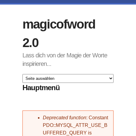
Direkt zum Inhalt
magicofword
2.0
Lass dich von der Magie der Worte
inspirieren...
Hauptmenü
Fehlermeldung
Deprecated function
: Constant
PDO::MYSQL_ATTR_USE_B
UFFERED_QUERY is