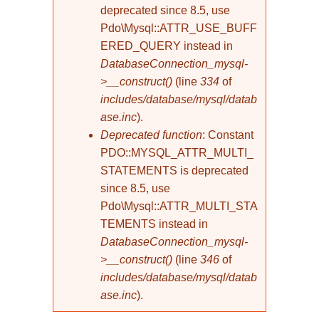
deprecated since 8.5, use
Pdo\Mysql::ATTR_USE_BUFF
ERED_QUERY instead in
DatabaseConnection_mysql-
>__construct()
(line
334
of
includes/database/mysql/datab
ase.inc
).
Deprecated function
: Constant
PDO::MYSQL_ATTR_MULTI_
STATEMENTS is deprecated
since 8.5, use
Pdo\Mysql::ATTR_MULTI_STA
TEMENTS instead in
DatabaseConnection_mysql-
>__construct()
(line
346
of
includes/database/mysql/datab
ase.inc
).