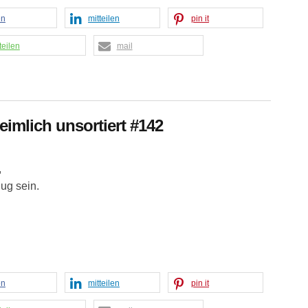
en
mitteilen
pin it
teilen
mail
eimlich unsortiert #142
,
ug sein.
en
mitteilen
pin it