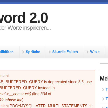
ord 2.0
er Worte inspirieren...
tilblüten
Sprüche
Skurrile Fakten
Witze
Su
stant
Meh
BUFFERED_QUERY is deprecated since 8.5, use
_BUFFERED_QUERY instead in
T
ql->__construct()
(line
334
of
T
/database.inc
).
onstant PDO::MYSQL_ATTR_MULTI_STATEMENTS is