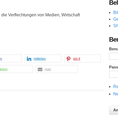
Bel
Bi
die Verflechtungen von Medien, Wirtschaft
Ge
Sh
Be
Ben
en
mitteilen
pin it
Pas
teilen
mail
Re
Ne