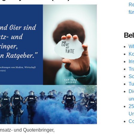
Re
fü
Bel
Wh
Ko
Ir
Tr
Sc
Tu
Di
un
25
Un
Co
msatz- und Quotenbringer,