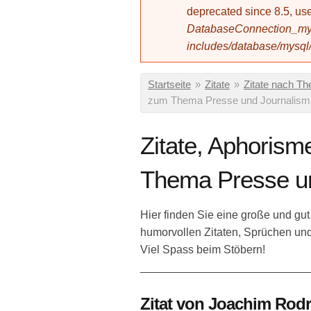
deprecated since 8.5, 
DatabaseConnection_mys
includes/database/mysql
Sie sind hier
Startseite
»
Zitate
»
Zitate nach T
zum Thema Presse und Journalism
Zitate, Aphoris
Thema Presse u
Hier finden Sie eine große und gut
humorvollen Zitaten, Sprüchen u
Viel Spass beim Stöbern!
___________________________
Zitat von Joachim Rodr