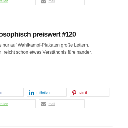
teilen
mail
losophisch preiswert #120
s nur auf Wahlkampf-Plakaten große Lettern.
 reicht schon etwas Verständnis füreinander.
en
mitteilen
pin it
teilen
mail