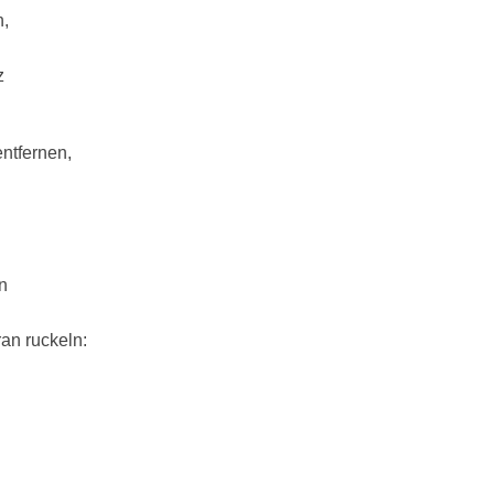
n,
z
ntfernen,
n
ran ruckeln: