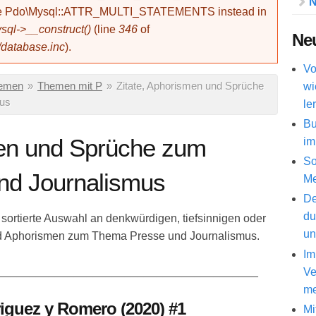
N
use Pdo\Mysql::ATTR_MULTI_STATEMENTS instead in
ql->__construct()
(line
346
of
Neu
/database.inc
).
Vo
wi
hemen
»
Themen mit P
»
Zitate, Aphorismen und Sprüche
us
le
Bu
men und Sprüche zum
im
So
nd Journalismus
Me
De
du
 sortierte Auswahl an denkwürdigen, tiefsinnigen oder
un
nd Aphorismen zum Thema Presse und Journalismus.
Im
_________________________________________
Ve
me
iguez y Romero (2020) #1
Mi