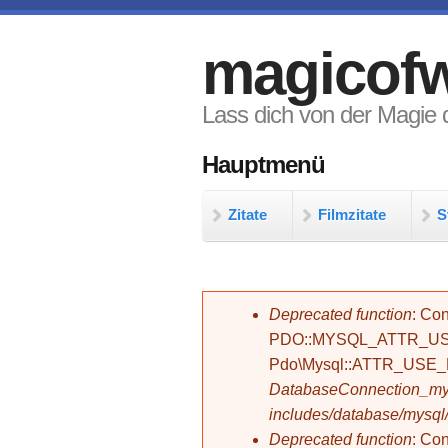
Direkt zum Inhalt
magicofw
Lass dich von der Magie d
Hauptmenü
Zitate
Filmzitate
S
Fehlermeldung
Deprecated function
: Con
PDO::MYSQL_ATTR_USE_
Pdo\Mysql::ATTR_USE
DatabaseConnection_mys
includes/database/mysql
Deprecated function
: C