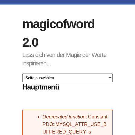
Direkt zum Inhalt
magicofword
2.0
Lass dich von der Magie der Worte
inspirieren...
Hauptmenü
Fehlermeldung
Deprecated function
: Constant
PDO::MYSQL_ATTR_USE_B
UFFERED_QUERY is