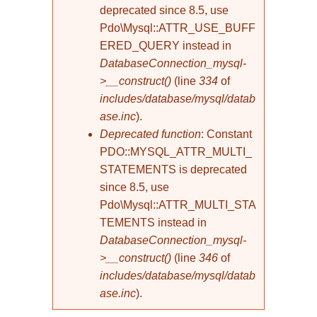
deprecated since 8.5, use
Pdo\Mysql::ATTR_USE_BUFF
ERED_QUERY instead in
DatabaseConnection_mysql-
>__construct()
(line
334
of
includes/database/mysql/datab
ase.inc
).
Deprecated function
: Constant
PDO::MYSQL_ATTR_MULTI_
STATEMENTS is deprecated
since 8.5, use
Pdo\Mysql::ATTR_MULTI_STA
TEMENTS instead in
DatabaseConnection_mysql-
>__construct()
(line
346
of
includes/database/mysql/datab
ase.inc
).