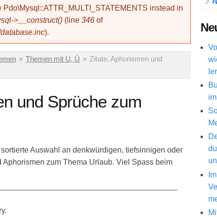
N
use Pdo\Mysql::ATTR_MULTI_STATEMENTS instead in
ql->__construct()
(line
346
of
Neu
/database.inc
).
Vo
wi
hemen
»
Themen mit U, Ü
»
Zitate, Aphorismen und
le
Bu
men und Sprüche zum
im
So
Me
De
du
 sortierte Auswahl an denkwürdigen, tiefsinnigen oder
un
nd Aphorismen zum Thema Urlaub. Viel Spass beim
Im
_________________________________________
Ve
me
ry.
Mi