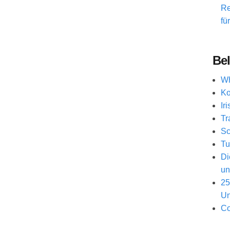
Re
fü
Bel
Wh
Ko
Ir
Tr
Sc
Tu
Di
un
25
Un
Co