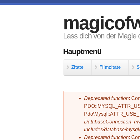
Direkt zum Inhalt
magicofw
Lass dich von der Magie d
Hauptmenü
Zitate
Filmzitate
S
Fehlermeldung
Deprecated function
: Con
PDO::MYSQL_ATTR_USE_
Pdo\Mysql::ATTR_USE
DatabaseConnection_mys
includes/database/mysql
Deprecated function
: C