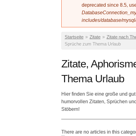
deprecated since 8.5, 
DatabaseConnection_mys
includes/database/mysql
Sie sind hier
Startseite
»
Zitate
»
Zitate nach T
Sprüche zum Thema Urlaub
Zitate, Aphoris
Thema Urlaub
Hier finden Sie eine große und gut
humorvollen Zitaten, Sprüchen u
Stöbern!
___________________________
There are no articles in this catego