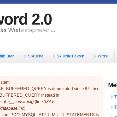
ord 2.0
er Worte inspirieren...
tilblüten
Sprüche
Skurrile Fakten
Witze
Su
stant
Meh
BUFFERED_QUERY is deprecated since 8.5, use
_BUFFERED_QUERY instead in
T
ql->__construct()
(line
334
of
T
/database.inc
).
onstant PDO::MYSQL_ATTR_MULTI_STATEMENTS is