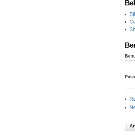
Bel
Bi
Ge
Sh
Be
Ben
Pas
Re
Ne