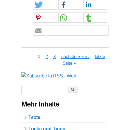
Seiten
1
2
3
nächste Seite ›
letzte
Seite »
Suchformular
Suche
Mehr Inhalte
Texte
Tricks und Tipps