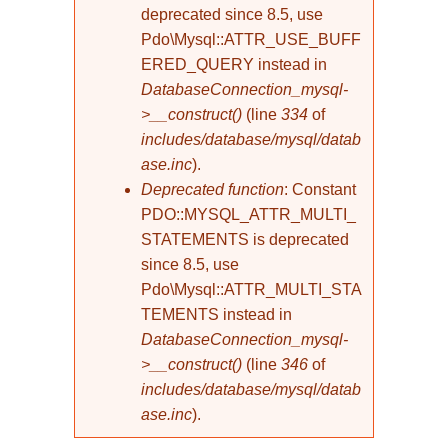
deprecated since 8.5, use
Pdo\Mysql::ATTR_USE_BUFF
ERED_QUERY instead in
DatabaseConnection_mysql-
>__construct()
(line
334
of
includes/database/mysql/datab
ase.inc
).
Deprecated function
: Constant
PDO::MYSQL_ATTR_MULTI_
STATEMENTS is deprecated
since 8.5, use
Pdo\Mysql::ATTR_MULTI_STA
TEMENTS instead in
DatabaseConnection_mysql-
>__construct()
(line
346
of
includes/database/mysql/datab
ase.inc
).