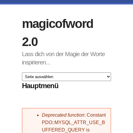
Direkt zum Inhalt
magicofword
2.0
Lass dich von der Magie der Worte
inspirieren...
Hauptmenü
Fehlermeldung
Deprecated function
: Constant
PDO::MYSQL_ATTR_USE_B
UFFERED_QUERY is