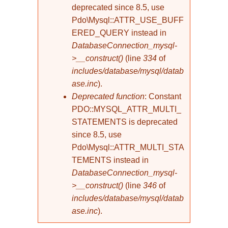
deprecated since 8.5, use
Pdo\Mysql::ATTR_USE_BUFF
ERED_QUERY instead in
DatabaseConnection_mysql-
>__construct()
(line
334
of
includes/database/mysql/datab
ase.inc
).
Deprecated function
: Constant
PDO::MYSQL_ATTR_MULTI_
STATEMENTS is deprecated
since 8.5, use
Pdo\Mysql::ATTR_MULTI_STA
TEMENTS instead in
DatabaseConnection_mysql-
>__construct()
(line
346
of
includes/database/mysql/datab
ase.inc
).