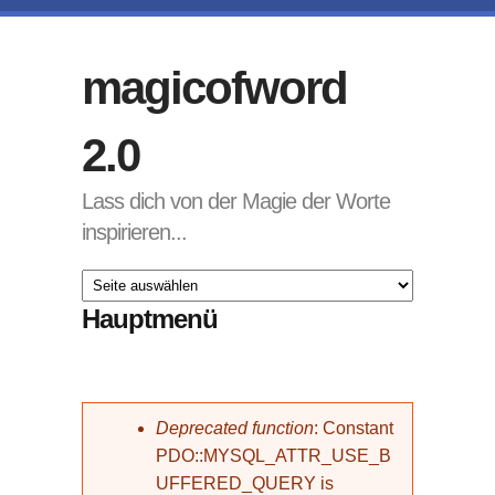
Direkt zum Inhalt
magicofword
2.0
Lass dich von der Magie der Worte
inspirieren...
Hauptmenü
Fehlermeldung
Deprecated function
: Constant
PDO::MYSQL_ATTR_USE_B
UFFERED_QUERY is