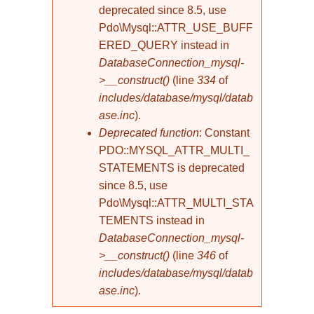
deprecated since 8.5, use
Pdo\Mysql::ATTR_USE_BUFF
ERED_QUERY instead in
DatabaseConnection_mysql-
>__construct()
(line
334
of
includes/database/mysql/datab
ase.inc
).
Deprecated function
: Constant
PDO::MYSQL_ATTR_MULTI_
STATEMENTS is deprecated
since 8.5, use
Pdo\Mysql::ATTR_MULTI_STA
TEMENTS instead in
DatabaseConnection_mysql-
>__construct()
(line
346
of
includes/database/mysql/datab
ase.inc
).