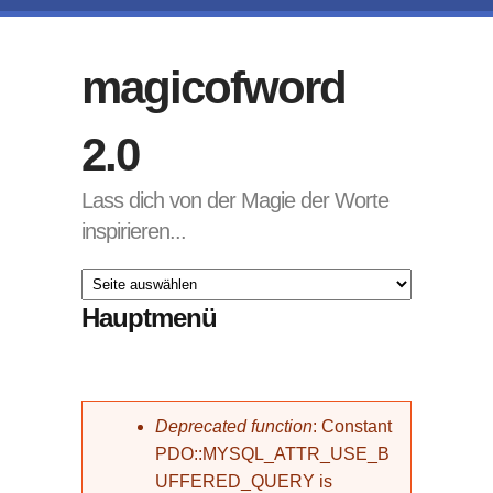
Direkt zum Inhalt
magicofword
2.0
Lass dich von der Magie der Worte
inspirieren...
Hauptmenü
Fehlermeldung
Deprecated function
: Constant
PDO::MYSQL_ATTR_USE_B
UFFERED_QUERY is