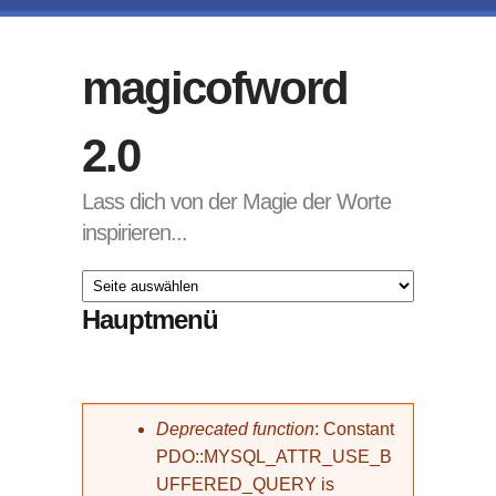
Direkt zum Inhalt
magicofword
2.0
Lass dich von der Magie der Worte
inspirieren...
Hauptmenü
Fehlermeldung
Deprecated function
: Constant
PDO::MYSQL_ATTR_USE_B
UFFERED_QUERY is