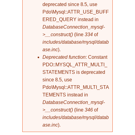
deprecated since 8.5, use
Pdo\Mysql::ATTR_USE_BUFF
ERED_QUERY instead in
DatabaseConnection_mysql-
>__construct()
(line
334
of
includes/database/mysql/datab
ase.inc
).
Deprecated function
: Constant
PDO::MYSQL_ATTR_MULTI_
STATEMENTS is deprecated
since 8.5, use
Pdo\Mysql::ATTR_MULTI_STA
TEMENTS instead in
DatabaseConnection_mysql-
>__construct()
(line
346
of
includes/database/mysql/datab
ase.inc
).