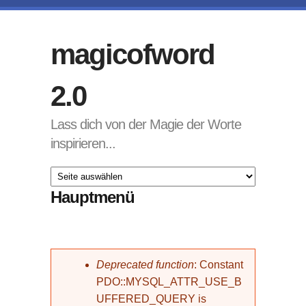
Direkt zum Inhalt
magicofword
2.0
Lass dich von der Magie der Worte
inspirieren...
Hauptmenü
Fehlermeldung
Deprecated function
: Constant
PDO::MYSQL_ATTR_USE_B
UFFERED_QUERY is