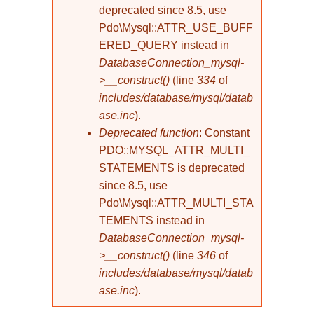
deprecated since 8.5, use
Pdo\Mysql::ATTR_USE_BUFF
ERED_QUERY instead in
DatabaseConnection_mysql-
>__construct()
(line
334
of
includes/database/mysql/datab
ase.inc
).
Deprecated function
: Constant
PDO::MYSQL_ATTR_MULTI_
STATEMENTS is deprecated
since 8.5, use
Pdo\Mysql::ATTR_MULTI_STA
TEMENTS instead in
DatabaseConnection_mysql-
>__construct()
(line
346
of
includes/database/mysql/datab
ase.inc
).