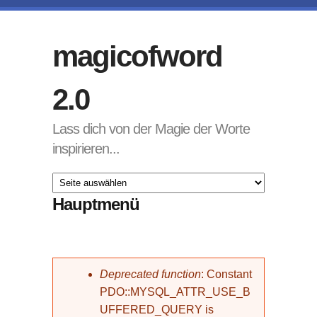
Direkt zum Inhalt
magicofword
2.0
Lass dich von der Magie der Worte
inspirieren...
Hauptmenü
Fehlermeldung
Deprecated function
: Constant
PDO::MYSQL_ATTR_USE_B
UFFERED_QUERY is