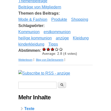
Themenbeiträge
Beiträge von Mitgliedern
Themen des Beitrags:
Mode & Fashion
Produkte
Shopping
Schlagwörter:
Kommunion
erstkommunion
heilige kommunion
anzüge
Kleidung
kinderkleidung
Tipps
Abstimmen:
Average:
2.8
(
4
votes)
über Kommunionsanzug kaufen - Diese Tipps
Weiterlesen
Blog von DieStreunerin
sollten Sie kennen
Suchformular
Suche
Mehr Inhalte
Texte