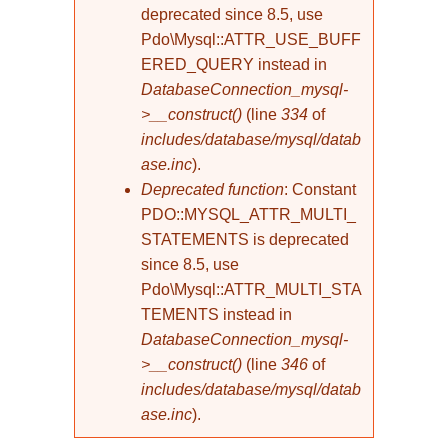
deprecated since 8.5, use
Pdo\Mysql::ATTR_USE_BUFF
ERED_QUERY instead in
DatabaseConnection_mysql-
>__construct()
(line
334
of
includes/database/mysql/datab
ase.inc
).
Deprecated function
: Constant
PDO::MYSQL_ATTR_MULTI_
STATEMENTS is deprecated
since 8.5, use
Pdo\Mysql::ATTR_MULTI_STA
TEMENTS instead in
DatabaseConnection_mysql-
>__construct()
(line
346
of
includes/database/mysql/datab
ase.inc
).