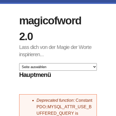
Direkt zum Inhalt
magicofword
2.0
Lass dich von der Magie der Worte
inspirieren...
Hauptmenü
Fehlermeldung
Deprecated function
: Constant
PDO::MYSQL_ATTR_USE_B
UFFERED_QUERY is