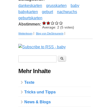
dankeskarten
grusskarten
baby
babykarten
geburt
nachwuchs
geburtskarten
Abstimmen:
Average:
2
(
5
votes)
über Nach der Geburt Ihres Babys Danke sagen
Weiterlesen
Blog von DieStreunerin
Suchformular
Suche
Mehr Inhalte
Texte
Tricks und Tipps
News & Blogs