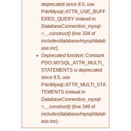
deprecated since 8.5, use
Pdo\Mysql::ATTR_USE_BUFF
ERED_QUERY instead in
DatabaseConnection_mysql-
>__construct()
(line
334
of
includes/database/mysql/datab
ase.inc
).
Deprecated function
: Constant
PDO::MYSQL_ATTR_MULTI_
STATEMENTS is deprecated
since 8.5, use
Pdo\Mysql::ATTR_MULTI_STA
TEMENTS instead in
DatabaseConnection_mysql-
>__construct()
(line
346
of
includes/database/mysql/datab
ase.inc
).