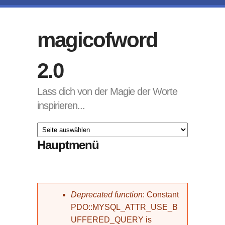
Direkt zum Inhalt
magicofword
2.0
Lass dich von der Magie der Worte
inspirieren...
Hauptmenü
Fehlermeldung
Deprecated function
: Constant
PDO::MYSQL_ATTR_USE_B
UFFERED_QUERY is