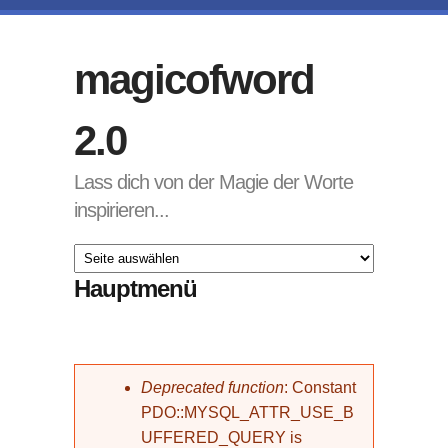
Direkt zum Inhalt
magicofword
2.0
Lass dich von der Magie der Worte
inspirieren...
Hauptmenü
Fehlermeldung
Deprecated function
: Constant
PDO::MYSQL_ATTR_USE_B
UFFERED_QUERY is