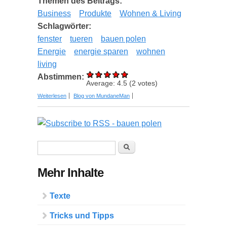
Themen des Beitrags:
Business
Produkte
Wohnen & Living
Schlagwörter:
fenster
tueren
bauen polen
Energie
energie sparen
wohnen
living
Abstimmen:
Average:
4.5
(
2
votes)
über Fenster und Türen aus Polen. Sind sie
Weiterlesen
Blog von MundaneMan
tatsächlich eine gute Alternative für deutsche
Produkte?
Suchformular
Suche
Mehr Inhalte
Texte
Tricks und Tipps