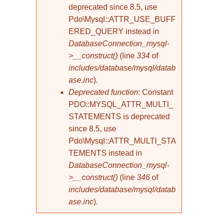
deprecated since 8.5, use
Pdo\Mysql::ATTR_USE_BUFF
ERED_QUERY instead in
DatabaseConnection_mysql-
>__construct()
(line
334
of
includes/database/mysql/datab
ase.inc
).
Deprecated function
: Constant
PDO::MYSQL_ATTR_MULTI_
STATEMENTS is deprecated
since 8.5, use
Pdo\Mysql::ATTR_MULTI_STA
TEMENTS instead in
DatabaseConnection_mysql-
>__construct()
(line
346
of
includes/database/mysql/datab
ase.inc
).