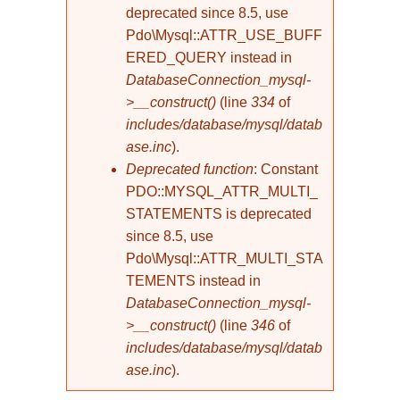
deprecated since 8.5, use
Pdo\Mysql::ATTR_USE_BUFF
ERED_QUERY instead in
DatabaseConnection_mysql-
>__construct()
(line
334
of
includes/database/mysql/datab
ase.inc
).
Deprecated function
: Constant
PDO::MYSQL_ATTR_MULTI_
STATEMENTS is deprecated
since 8.5, use
Pdo\Mysql::ATTR_MULTI_STA
TEMENTS instead in
DatabaseConnection_mysql-
>__construct()
(line
346
of
includes/database/mysql/datab
ase.inc
).