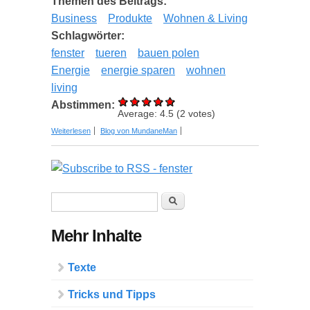
Themen des Beitrags:
Business
Produkte
Wohnen & Living
Schlagwörter:
fenster
tueren
bauen polen
Energie
energie sparen
wohnen
living
Abstimmen:
Average:
4.5
(
2
votes)
über Fenster und Türen aus Polen. Sind sie
Weiterlesen
Blog von MundaneMan
tatsächlich eine gute Alternative für deutsche
Produkte?
Suchformular
Suche
Mehr Inhalte
Texte
Tricks und Tipps