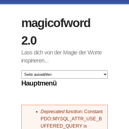
Direkt zum Inhalt
magicofword
2.0
Lass dich von der Magie der Worte
inspirieren...
Hauptmenü
Fehlermeldung
Deprecated function
: Constant
PDO::MYSQL_ATTR_USE_B
UFFERED_QUERY is