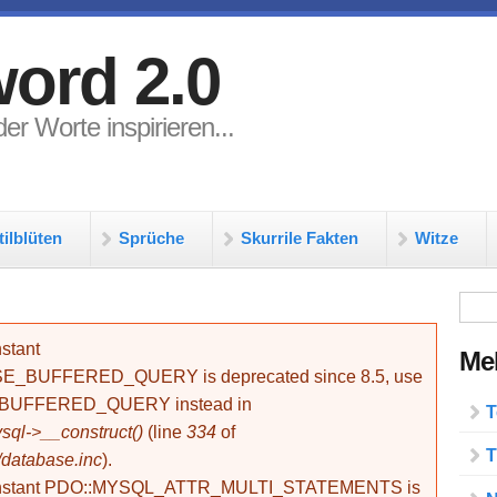
ord 2.0
er Worte inspirieren...
tilblüten
Sprüche
Skurrile Fakten
Witze
Su
stant
Meh
BUFFERED_QUERY is deprecated since 8.5, use
_BUFFERED_QUERY instead in
T
ql->__construct()
(line
334
of
T
/database.inc
).
onstant PDO::MYSQL_ATTR_MULTI_STATEMENTS is