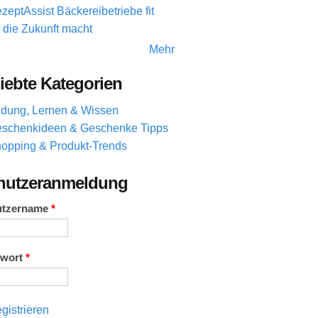
zeptAssist Bäckereibetriebe fit
r die Zukunft macht
Mehr
iebte Kategorien
ldung, Lernen & Wissen
schenkideen & Geschenke Tipps
opping & Produkt-Trends
nutzeranmeldung
utzername
*
swort
*
gistrieren