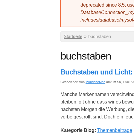
deprecated since 8.5, 
DatabaseConnection_mys
includes/database/mysql
Sie sind hier
Startseite
»
buchstaben
buchstaben
Buchstaben und Licht:
Gespeichert von
MundaneMan
am/um Sa, 17/01/20
Manche Markennamen verschwinden
bleiben, oft ohne dass wir es bew
nächsten Morgen die Werbung, die
vorbeiges­crollt sind. Doch ein l
Kategorie Blog:
Themenbeiträge