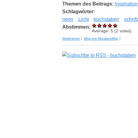
Themen des Beitrags:
Inspiration
Schlagwörter:
neon
Licht
buchstaben
schrif
Abstimmen:
Average:
5
(
2
votes)
über Buchstaben und Licht: Warum Neo
Weiterlesen
Blog von MundaneMan