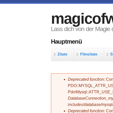
Direkt zum Inhalt
magicofw
Lass dich von der Magie d
Hauptmenü
Zitate
Filmzitate
S
Fehlermeldung
Deprecated function
: Con
PDO::MYSQL_ATTR_USE_
Pdo\Mysql::ATTR_USE
DatabaseConnection_mys
includes/database/mysql
Deprecated function
: C