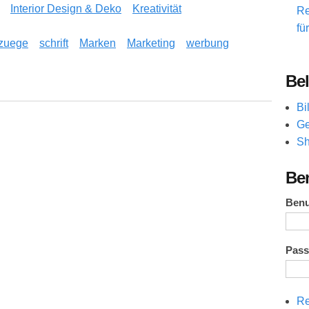
Interior Design & Deko
Kreativität
Re
fü
tzuege
schrift
Marken
Marketing
werbung
Bel
n im Gedächtnis bleibt
Bi
Ge
Sh
Be
Ben
Pas
Re