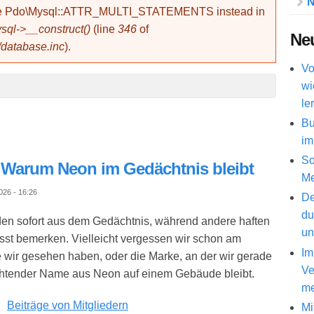
N
use Pdo\Mysql::ATTR_MULTI_STATEMENTS instead in
ql->__construct()
(line
346
of
Neu
/database.inc
).
Vo
wi
le
Bu
im
So
 Warum Neon im Gedächtnis bleibt
Me
26 - 16:26
De
du
 sofort aus dem Gedächtnis, während andere haften
un
usst bemerken. Vielleicht vergessen wir schon am
Im
 wir gesehen haben, oder die Marke, an der wir gerade
Ve
euchtender Name aus Neon auf einem Gebäude bleibt.
me
Beiträge von Mitgliedern
Mi