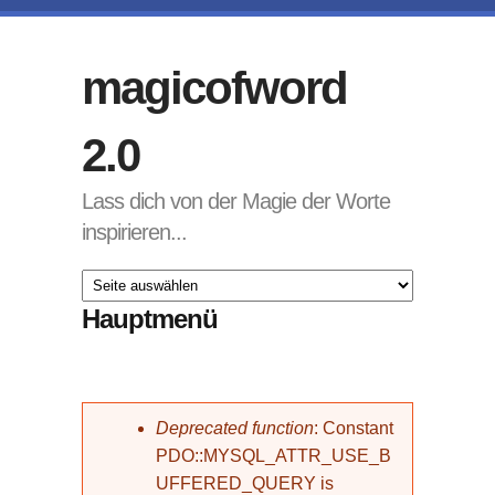
Direkt zum Inhalt
magicofword
2.0
Lass dich von der Magie der Worte
inspirieren...
Hauptmenü
Fehlermeldung
Deprecated function
: Constant
PDO::MYSQL_ATTR_USE_B
UFFERED_QUERY is