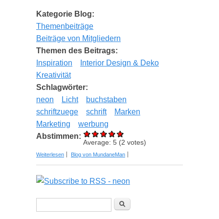
Kategorie Blog:
Themenbeiträge
Beiträge von Mitgliedern
Themen des Beitrags:
Inspiration
Interior Design & Deko
Kreativität
Schlagwörter:
neon
Licht
buchstaben
schriftzuege
schrift
Marken
Marketing
werbung
Abstimmen:
Average:
5
(
2
votes)
über Buchstaben und Licht: Warum Neon im
Weiterlesen
Blog von MundaneMan
Gedächtnis bleibt
Suchformular
Suche