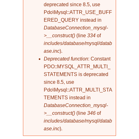
deprecated since 8.5, use
Pdo\Mysql::ATTR_USE_BUFF
ERED_QUERY instead in
DatabaseConnection_mysql-
>__construct()
(line
334
of
includes/database/mysql/datab
ase.inc
).
Deprecated function
: Constant
PDO::MYSQL_ATTR_MULTI_
STATEMENTS is deprecated
since 8.5, use
Pdo\Mysql::ATTR_MULTI_STA
TEMENTS instead in
DatabaseConnection_mysql-
>__construct()
(line
346
of
includes/database/mysql/datab
ase.inc
).