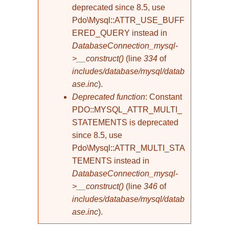
deprecated since 8.5, use
Pdo\Mysql::ATTR_USE_BUFF
ERED_QUERY instead in
DatabaseConnection_mysql-
>__construct()
(line
334
of
includes/database/mysql/datab
ase.inc
).
Deprecated function
: Constant
PDO::MYSQL_ATTR_MULTI_
STATEMENTS is deprecated
since 8.5, use
Pdo\Mysql::ATTR_MULTI_STA
TEMENTS instead in
DatabaseConnection_mysql-
>__construct()
(line
346
of
includes/database/mysql/datab
ase.inc
).