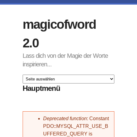
Direkt zum Inhalt
magicofword
2.0
Lass dich von der Magie der Worte
inspirieren...
Hauptmenü
Fehlermeldung
Deprecated function
: Constant
PDO::MYSQL_ATTR_USE_B
UFFERED_QUERY is