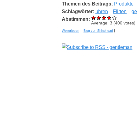
Themen des Beitrags:
Produkte
Schlagwörter:
uhren
Flirten
ge
Abstimmen:
Average:
3
(
400
votes)
über Was ist ein Mann schon ohne sei
Weiterlesen
Blog von Shinehead