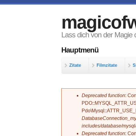
Direkt zum Inhalt
magicofw
Lass dich von der Magie d
Hauptmenü
Zitate
Filmzitate
S
Fehlermeldung
Deprecated function
: Con
PDO::MYSQL_ATTR_USE_
Pdo\Mysql::ATTR_USE
DatabaseConnection_mys
includes/database/mysql
Deprecated function
: C