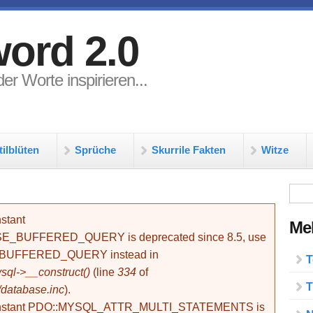
ord 2.0
er Worte inspirieren...
tilblüten
Sprüche
Skurrile Fakten
Witze
Su
stant
Meh
BUFFERED_QUERY is deprecated since 8.5, use
_BUFFERED_QUERY instead in
T
ql->__construct()
(line
334
of
T
/database.inc
).
onstant PDO::MYSQL_ATTR_MULTI_STATEMENTS is