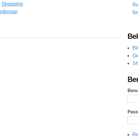
Shopping
Re
ntleman
fü
ne Uhr?
Bel
Bi
Ge
Sh
Be
Ben
Pas
Re