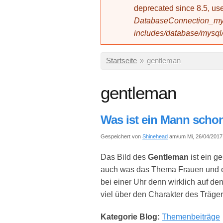
deprecated since 8.5, 
DatabaseConnection_mys
includes/database/mysql
Sie sind hier
Startseite
»
gentleman
gentleman
Was ist ein Mann scho
Gespeichert von
Shinehead
am/um Mi, 26/04/2017 
Das Bild des
Gentleman
ist ein ge
auch was das Thema Frauen und ein
bei einer Uhr denn wirklich auf den
viel über den Charakter des Träge
Kategorie Blog:
Themenbeiträge