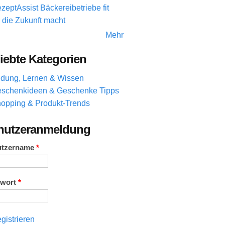
zeptAssist Bäckereibetriebe fit
r die Zukunft macht
Mehr
iebte Kategorien
ldung, Lernen & Wissen
schenkideen & Geschenke Tipps
opping & Produkt-Trends
nutzeranmeldung
utzername
*
swort
*
gistrieren