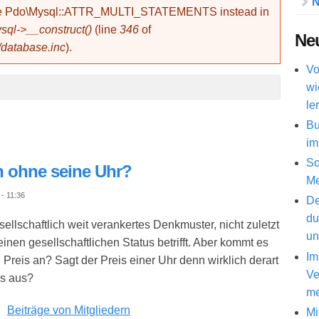
N
use Pdo\Mysql::ATTR_MULTI_STATEMENTS instead in
ql->__construct()
(line
346
of
Neu
/database.inc
).
Vo
wi
le
Bu
im
So
n ohne seine Uhr?
Me
- 11:36
De
du
sellschaftlich weit verankertes Denkmuster, nicht zuletzt
un
en gesellschaftlichen Status betrifft. Aber kommt es
Im
 Preis an? Sagt der Preis einer Uhr denn wirklich derart
Ve
rs aus?
me
Beiträge von Mitgliedern
Mi