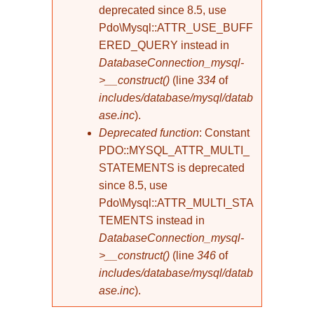
deprecated since 8.5, use
Pdo\Mysql::ATTR_USE_BUFF
ERED_QUERY instead in
DatabaseConnection_mysql-
>__construct()
(line
334
of
includes/database/mysql/datab
ase.inc
).
Deprecated function
: Constant
PDO::MYSQL_ATTR_MULTI_
STATEMENTS is deprecated
since 8.5, use
Pdo\Mysql::ATTR_MULTI_STA
TEMENTS instead in
DatabaseConnection_mysql-
>__construct()
(line
346
of
includes/database/mysql/datab
ase.inc
).