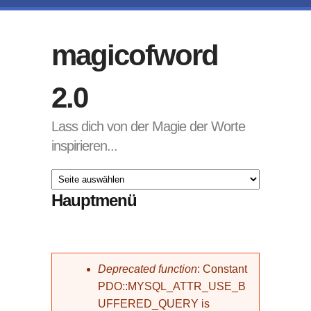
Direkt zum Inhalt
magicofword
2.0
Lass dich von der Magie der Worte
inspirieren...
Hauptmenü
Fehlermeldung
Deprecated function
: Constant
PDO::MYSQL_ATTR_USE_B
UFFERED_QUERY is