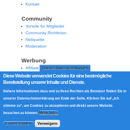
Kontakt
Community
Vorteile für Mitglieder
Community Richtlinien
Netiquette
Moderation
Werbung
Affiliate Offenlegung
Datenschutzeinstellungen
Werben Sie auf MoW
Diese Website verwendet Cookies für eine bestmögliche
Bereitstellung unserer Inhalte und Dienste.
Social Media
Nähere Informationen dazu und zu Ihren Rechten als Benutzer finden Sie in
RSS Feed
unserer Datenschutzerklärung am Ende der Seite. Klicken Sie auf „Ich
Facebook
stimme zu“, um Cookies zu akzeptieren und direkt unsere Website
Twitter
Mehr Infos
besuchen zu können.
Einverstanden
Verweigern