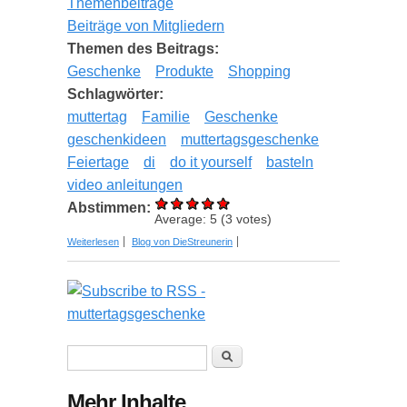
Themenbeiträge
Beiträge von Mitgliedern
Themen des Beitrags:
Geschenke
Produkte
Shopping
Schlagwörter:
muttertag
Familie
Geschenke
geschenkideen
muttertagsgeschenke
Feiertage
di
do it yourself
basteln
video anleitungen
Abstimmen:
Average:
5
(
3
votes)
über Muttertag - Liebevolle Geschenkideen zum
Weiterlesen
Blog von DieStreunerin
unvergesslichen Tag
Suchformular
Suche
Mehr Inhalte