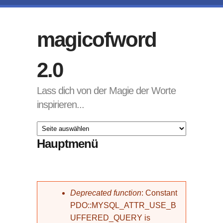
Direkt zum Inhalt
magicofword
2.0
Lass dich von der Magie der Worte
inspirieren...
Hauptmenü
Fehlermeldung
Deprecated function
: Constant
PDO::MYSQL_ATTR_USE_B
UFFERED_QUERY is