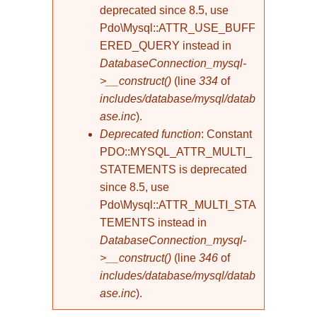
deprecated since 8.5, use
Pdo\Mysql::ATTR_USE_BUFF
ERED_QUERY instead in
DatabaseConnection_mysql-
>__construct()
(line
334
of
includes/database/mysql/datab
ase.inc
).
Deprecated function
: Constant
PDO::MYSQL_ATTR_MULTI_
STATEMENTS is deprecated
since 8.5, use
Pdo\Mysql::ATTR_MULTI_STA
TEMENTS instead in
DatabaseConnection_mysql-
>__construct()
(line
346
of
includes/database/mysql/datab
ase.inc
).