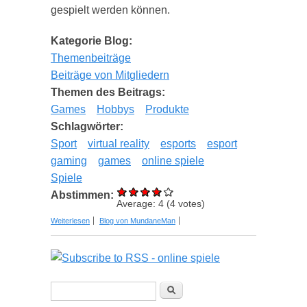
gespielt werden können.
Kategorie Blog:
Themenbeiträge
Beiträge von Mitgliedern
Themen des Beitrags:
Games
Hobbys
Produkte
Schlagwörter:
Sport
virtual reality
esports
esport
gaming
games
online spiele
Spiele
Abstimmen:
Average:
4
(
4
votes)
über Der wachsende Trend des Esports: Warum
Weiterlesen
Blog von MundaneMan
2023 ein gewaltiges Jahr für eSports werden wird
Suchformular
Suche