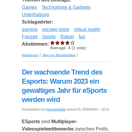
Games
Technologie & Gadgets
Unterhaltung
Schlagwörter:
gaming
escape room
virtual reality
Freizeit
Spiele
Rätsel
fun
Abstimmen:
Average:
4
(
1
vote)
über Einführung in die Welt von Escape Virtual
Weiterlesen
Blog von MundaneMan
Reality
Der wachsende Trend des
Esports: Warum 2023 ein
gewaltiges Jahr für eSports
werden wird
Gespeichert von
MundaneMan
am/um Di, 25/04/2023 - 19:12
ESports
sind
Multiplayer-
Videospielwettbewerbe
zwischen Profis,