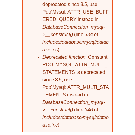
deprecated since 8.5, use
Pdo\Mysql::ATTR_USE_BUFF
ERED_QUERY instead in
DatabaseConnection_mysql-
>__construct()
(line
334
of
includes/database/mysql/datab
ase.inc
).
Deprecated function
: Constant
PDO::MYSQL_ATTR_MULTI_
STATEMENTS is deprecated
since 8.5, use
Pdo\Mysql::ATTR_MULTI_STA
TEMENTS instead in
DatabaseConnection_mysql-
>__construct()
(line
346
of
includes/database/mysql/datab
ase.inc
).