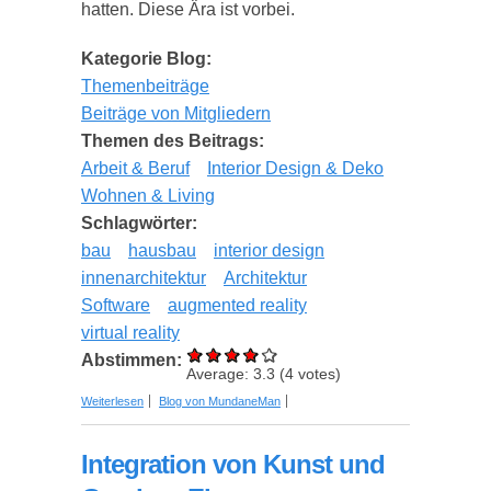
hatten. Diese Ära ist vorbei.
Kategorie Blog:
Themenbeiträge
Beiträge von Mitgliedern
Themen des Beitrags:
Arbeit & Beruf
Interior Design & Deko
Wohnen & Living
Schlagwörter:
bau
hausbau
interior design
innenarchitektur
Architektur
Software
augmented reality
virtual reality
Abstimmen:
Average:
3.3
(
4
votes)
über 3D-Rendering-Software: Welche Funktionen
Weiterlesen
Blog von MundaneMan
200+ Architekten bevorzugen
Integration von Kunst und