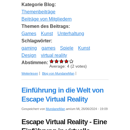
Kategorie Blog:
Themenbeiträge
Beiträge von Mitgliedern
Themen des Beitrags:
Games
Kunst
Unterhaltung
Schlagwörter:
gaming
games
Spiele
Kunst
Design
virtual reality
Abstimmen:
Average:
4
(
2
votes)
über Integration von Kunst und Gaming: Eine
Weiterlesen
Blog von MundaneMan
Untersuchung der kreativen Gestaltung virtueller
Welten
Einführung in die Welt von
Escape Virtual Reality
Gespeichert von
MundaneMan
am/um Mi, 26/06/2024 - 19:09
Escape Virtual Reality - Eine