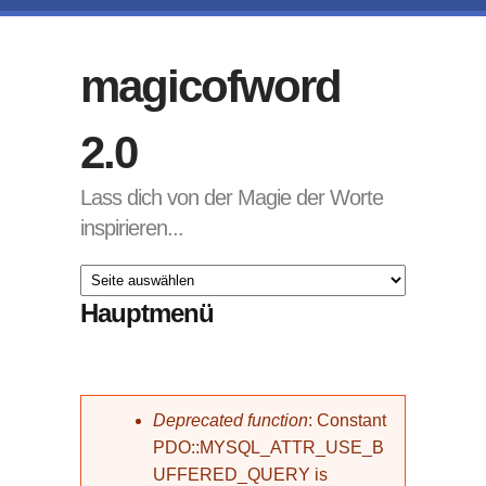
Direkt zum Inhalt
magicofword
2.0
Lass dich von der Magie der Worte
inspirieren...
Hauptmenü
Fehlermeldung
Deprecated function
: Constant
PDO::MYSQL_ATTR_USE_B
UFFERED_QUERY is