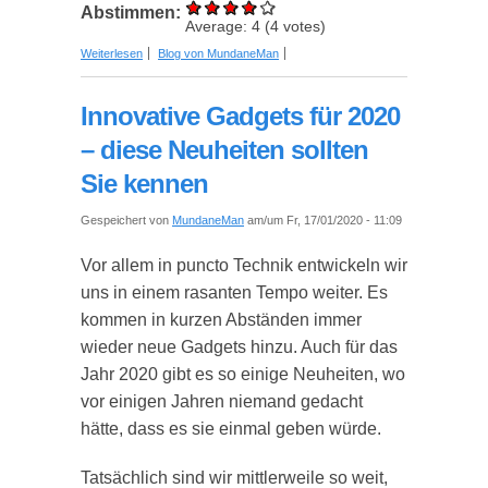
Abstimmen:
Average:
4
(
4
votes)
über Der wachsende Trend des Esports: Warum
Weiterlesen
Blog von MundaneMan
2023 ein gewaltiges Jahr für eSports werden wird
Innovative Gadgets für 2020
– diese Neuheiten sollten
Sie kennen
Gespeichert von
MundaneMan
am/um Fr, 17/01/2020 - 11:09
Vor allem in puncto Technik entwickeln wir
uns in einem rasanten Tempo weiter. Es
kommen in kurzen Abständen immer
wieder neue Gadgets hinzu. Auch für das
Jahr 2020 gibt es so einige Neuheiten, wo
vor einigen Jahren niemand gedacht
hätte, dass es sie einmal geben würde.
Tatsächlich sind wir mittlerweile so weit,