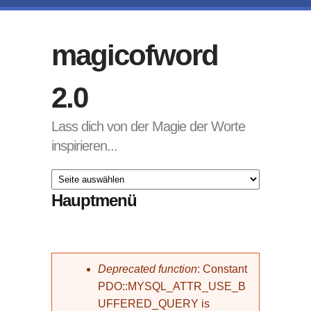
Direkt zum Inhalt
magicofword
2.0
Lass dich von der Magie der Worte
inspirieren...
Hauptmenü
Fehlermeldung
Deprecated function
: Constant
PDO::MYSQL_ATTR_USE_B
UFFERED_QUERY is