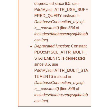
deprecated since 8.5, use
Pdo\Mysql::ATTR_USE_BUFF
ERED_QUERY instead in
DatabaseConnection_mysql-
>__construct()
(line
334
of
includes/database/mysql/datab
ase.inc
).
Deprecated function
: Constant
PDO::MYSQL_ATTR_MULTI_
STATEMENTS is deprecated
since 8.5, use
Pdo\Mysql::ATTR_MULTI_STA
TEMENTS instead in
DatabaseConnection_mysql-
>__construct()
(line
346
of
includes/database/mysql/datab
ase.inc
).