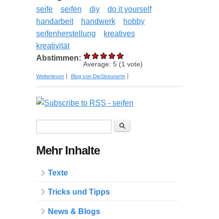
seife
seifen
diy
do it yourself
handarbeit
handwerk
hobby
seifenherstellung
kreatives
kreativität
Abstimmen:
Average:
5
(
1
vote)
über Kreative Seifen-Trends 2021 – DIY Ideen
Weiterlesen
Blog von DieStreunerin
zum Selbermachen und duftende
Seifengeschenke
Suchformular
Suche
Mehr Inhalte
Texte
Tricks und Tipps
News & Blogs