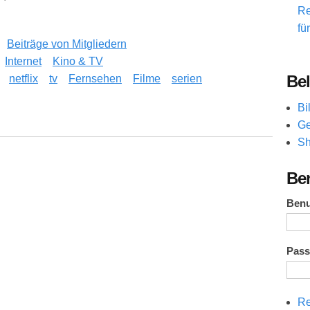
Re
fü
Beiträge von Mitgliedern
Internet
Kino & TV
Bel
netflix
tv
Fernsehen
Filme
serien
Bi
ey Plus Abos wissen musst?
Ge
Sh
Be
Ben
Pas
Re