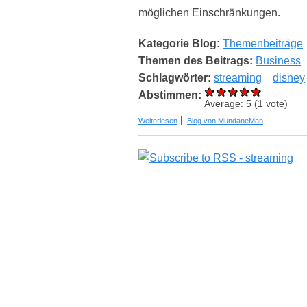
möglichen Einschränkungen.
Kategorie Blog:
Themenbeiträge
Themen des Beitrags:
Business
Schlagwörter:
streaming
disney
Abstimmen:
Average:
5
(
1
vote)
über Was du über das Teilen von Disn
Weiterlesen
Blog von MundaneMan