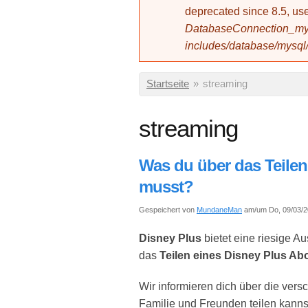
deprecated since 8.5, 
DatabaseConnection_mys
includes/database/mysql
Sie sind hier
Startseite
»
streaming
streaming
Was du über das Teile
musst?
Gespeichert von
MundaneMan
am/um Do, 09/03/2
Disney Plus
bietet eine riesige 
das
Teilen eines Disney Plus A
Wir informieren dich über die ver
Familie und Freunden teilen kanns