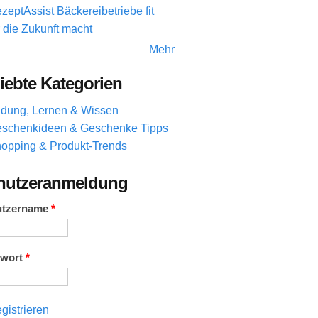
zeptAssist Bäckereibetriebe fit
r die Zukunft macht
Mehr
iebte Kategorien
ldung, Lernen & Wissen
schenkideen & Geschenke Tipps
opping & Produkt-Trends
nutzeranmeldung
utzername
*
swort
*
gistrieren