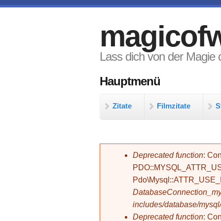
Direkt zum Inhalt
magicofw
Lass dich von der Magie d
Hauptmenü
Zitate
Filmzitate
S
Fehlermeldung
Deprecated function
: Con
PDO::MYSQL_ATTR_USE_
Pdo\Mysql::ATTR_USE
DatabaseConnection_mys
includes/database/mysql
Deprecated function
: C