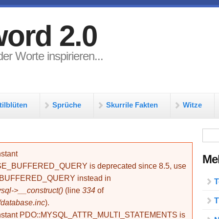
ord 2.0
er Worte inspirieren...
tilblüten
Sprüche
Skurrile Fakten
Witze
Su
stant
Meh
BUFFERED_QUERY is deprecated since 8.5, use
_BUFFERED_QUERY instead in
T
ql->__construct()
(line
334
of
T
/database.inc
).
onstant PDO::MYSQL_ATTR_MULTI_STATEMENTS is