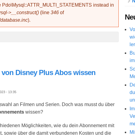
N
use Pdo\Mysql::ATTR_MULTI_STATEMENTS instead in
ql->__construct()
(line
346
of
Neu
/database.inc
).
Vo
wi
le
Bu
im
So
n von Disney Plus Abos wissen
Me
De
du
023 - 13:35
un
Auswahl an Filmen und Serien. Doch was musst du über
Im
bonnements
wissen?
Ve
me
schiedenen Möglichkeiten, wie du dein Abonnement mit
Mi
t, sowie über die damit verbundenen Kosten und die