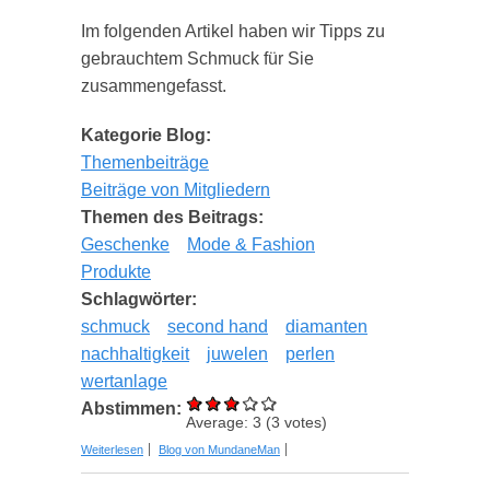
Im folgenden Artikel haben wir Tipps zu
gebrauchtem Schmuck für Sie
zusammengefasst.
Kategorie Blog:
Themenbeiträge
Beiträge von Mitgliedern
Themen des Beitrags:
Geschenke
Mode & Fashion
Produkte
Schlagwörter:
schmuck
second hand
diamanten
nachhaltigkeit
juwelen
perlen
wertanlage
Abstimmen:
Average:
3
(
3
votes)
über Schmuck aus zweiter Hand – nachhaltig,
Weiterlesen
Blog von MundaneMan
günstig und ebenso schön