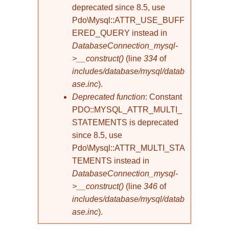
deprecated since 8.5, use
Pdo\Mysql::ATTR_USE_BUFF
ERED_QUERY instead in
DatabaseConnection_mysql-
>__construct()
(line
334
of
includes/database/mysql/datab
ase.inc
).
Deprecated function
: Constant
PDO::MYSQL_ATTR_MULTI_
STATEMENTS is deprecated
since 8.5, use
Pdo\Mysql::ATTR_MULTI_STA
TEMENTS instead in
DatabaseConnection_mysql-
>__construct()
(line
346
of
includes/database/mysql/datab
ase.inc
).