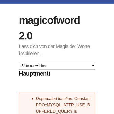
Direkt zum Inhalt
magicofword
2.0
Lass dich von der Magie der Worte
inspirieren...
Hauptmenü
Fehlermeldung
Deprecated function
: Constant
PDO::MYSQL_ATTR_USE_B
UFFERED_QUERY is