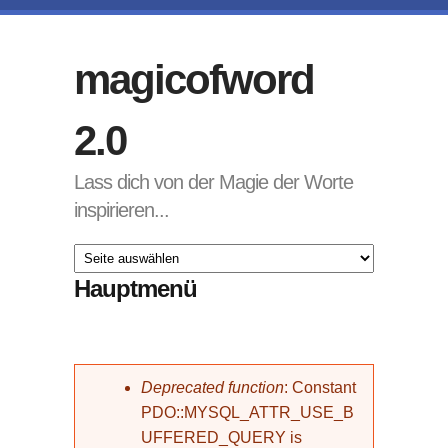
Direkt zum Inhalt
magicofword
2.0
Lass dich von der Magie der Worte
inspirieren...
Hauptmenü
Fehlermeldung
Deprecated function
: Constant
PDO::MYSQL_ATTR_USE_B
UFFERED_QUERY is