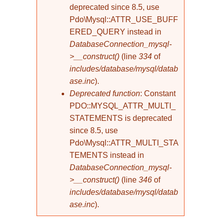
deprecated since 8.5, use
Pdo\Mysql::ATTR_USE_BUFF
ERED_QUERY instead in
DatabaseConnection_mysql-
>__construct()
(line
334
of
includes/database/mysql/datab
ase.inc
).
Deprecated function
: Constant
PDO::MYSQL_ATTR_MULTI_
STATEMENTS is deprecated
since 8.5, use
Pdo\Mysql::ATTR_MULTI_STA
TEMENTS instead in
DatabaseConnection_mysql-
>__construct()
(line
346
of
includes/database/mysql/datab
ase.inc
).