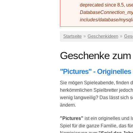
deprecated since 8.5, 
DatabaseConnection_mys
includes/database/mysql
Sie sind hier
Startseite
»
Geschenkideen
»
Ges
Geschenke zum 
"Pictures" - Originelles
Sie mögen Spieleabende, finden d
herkömmlichen Spielbretter jedoch
wenig langweilig? Das lässt sich s
ändern.
"Pictures"
ist ein originelles und 
Spiel für die ganze Familie, das für