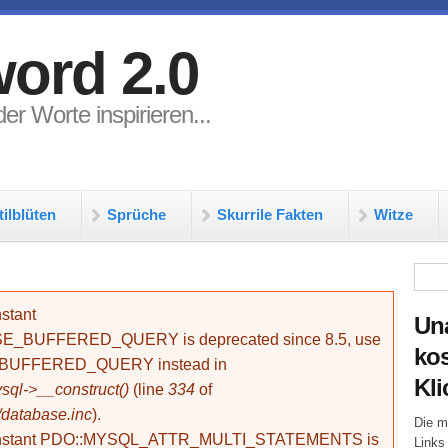
ord 2.0
er Worte inspirieren...
tilblüten
Sprüche
Skurrile Fakten
Witze
Su
stant
Un
BUFFERED_QUERY is deprecated since 8.5, use
kos
_BUFFERED_QUERY instead in
Kli
ql->__construct()
(line
334
of
/database.inc
).
Die m
onstant PDO::MYSQL_ATTR_MULTI_STATEMENTS is
Links