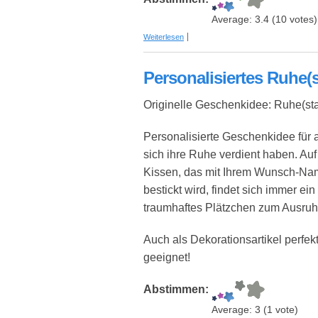
Average:
3.4
(
10
votes)
über Pop Art Bilder von Fotovorlage - 
Weiterlesen
Personalisiertes Ruhe(
Originelle Geschenkidee: Ruhe(sta
Personalisierte Geschenkidee für a
sich ihre Ruhe verdient haben. Au
Kissen, das mit Ihrem Wunsch-N
bestickt wird, findet sich immer ein
traumhaftes Plätzchen zum Ausruh
Auch als Dekorationsartikel perfek
geeignet!
Abstimmen:
Average:
3
(
1
vote)