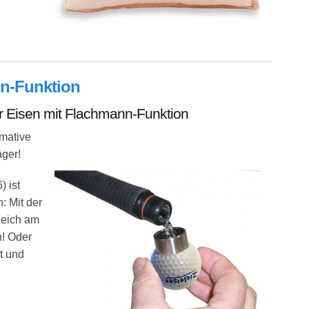
sen mit Bestickung
nn-Funktion
r Eisen mit Flachmann-Funktion
imative
äger!
) ist
: Mit der
leich am
n! Oder
t und