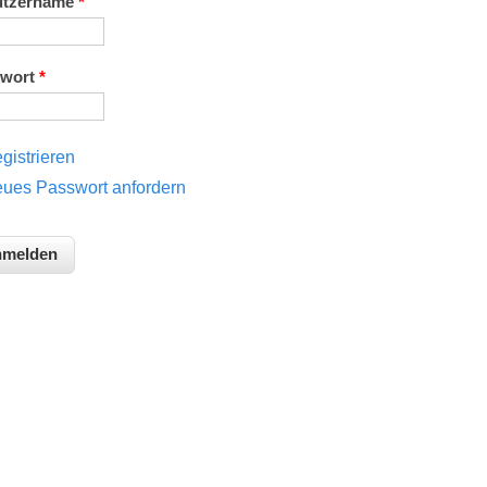
utzername
*
swort
*
gistrieren
ues Passwort anfordern