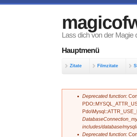
Direkt zum Inhalt
magicofw
Lass dich von der Magie d
Hauptmenü
Zitate
Filmzitate
S
Fehlermeldung
Deprecated function
: Con
PDO::MYSQL_ATTR_USE_
Pdo\Mysql::ATTR_USE
DatabaseConnection_mys
includes/database/mysql
Deprecated function
: C