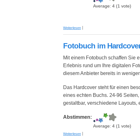
Average:
4
(
1
vote)
über 6er Eisen mit Flachmann-Funktio
Weiterlesen
Fotobuch im Hardcover
Mit einem Fotobuch schaffen Sie e
Erlebnis rund um Ihre digitalen Fo
diesem Anbieter bereits in wenigen
Das Hardcover steht für einen beso
eines echten Buchs. 24-96 Seiten, 
gestaltbar, verschiedene Layouts
Abstimmen:
Average:
4
(
1
vote)
über Fotobuch im Hardcover (A4)
Weiterlesen