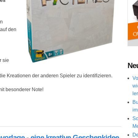
res
in
 auf den
r sie
Neu
 die Kreationen der anderen Spieler zu identifizieren.
Vo
wi
 mit besonderer Note!
le
Bu
im
So
für die ganze Familie
Me
De
ovorlage - eine kreative Geschenkidee