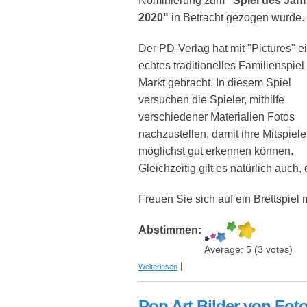
Nominierung zum
"Spiel des Jah
2020"
in Betracht gezogen wurde.
Der PD-Verlag hat mit "Pictures" e
echtes traditionelles Familienspiel
Markt gebracht. In diesem Spiel
versuchen die Spieler, mithilfe
verschiedener Materialien Fotos
nachzustellen, damit ihre Mitspiele
möglichst gut erkennen können.
Gleichzeitig gilt es natürlich auch,
Freuen Sie sich auf ein Brettspiel
Abstimmen:
Average:
5
(
3
votes)
über "Pictures" - Originelles Brettspiel 
Weiterlesen
Pop Art Bilder von Fot