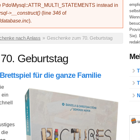
empfe
use Pdo\Mysql::ATTR_MULTI_STATEMENTS instead in
selbs
ql->__construct()
(line
346
of
Wenn 
/database.inc
).
besuc
Provi
Sie).
chenke nach Anlass
»
Geschenke zum 70. Geburtstag
redakt
Meh
70. Geburtstag
T
 Brettspiel für die ganze Familie
T
ie
 ein
N
chnell
lustiges
 die