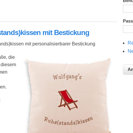
Ben
eine kreative Geschenkidee
Pas
stands)kissen mit Bestickung
Re
nds)kissen mit personalisierbarer Bestickung
Ne
lle, die
f diesem
amen
en.
t