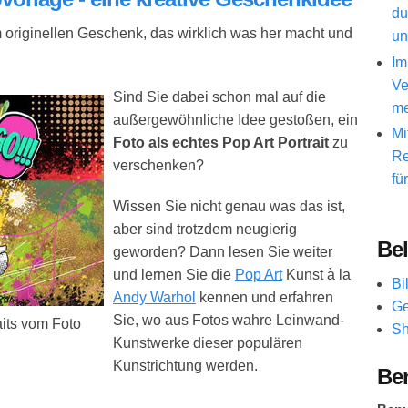
du
 originellen Geschenk, das wirklich was her macht und
un
Im
Ve
Sind Sie dabei schon mal auf die
me
außergewöhnliche Idee gestoßen, ein
Mi
Foto als echtes Pop Art Portrait
zu
Re
verschenken?
fü
Wissen Sie nicht genau was das ist,
aber sind trotzdem neugierig
Bel
geworden? Dann lesen Sie weiter
und lernen Sie die
Pop Art
Kunst à la
Bi
Andy Warhol
kennen und erfahren
Ge
Sie, wo aus Fotos wahre Leinwand-
its vom Foto
Sh
Kunstwerke dieser populären
Kunstrichtung werden.
Be