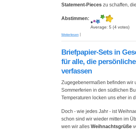
Statement-Pieces
zu schaffen, di
Abstimmen:
Average:
5
(
4
votes)
über Designer Schmuck aus 3D-Druck -
Weiterlesen
Briefpapier-Sets in G
für alle, die persönlic
verfassen
Zugegebenermaßen befinden wir u
Sommerferien in den südlichen Bu
Temperaturen locken uns eher in d
Doch - wie jedes Jahr - ist Weihn
schon sind wir wieder mitten im Ü
wen wir alles
Weihnachtsgrüße
v