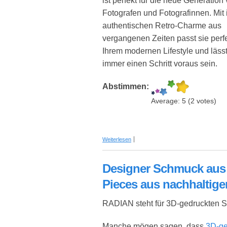
ist perfekt für die neue Generation
Fotografen und Fotografinnen. Mit
authentischen Retro-Charme aus
vergangenen Zeiten passt sie perf
Ihrem modernen Lifestyle und läss
immer einen Schritt voraus sein.
Abstimmen:
Average:
5
(
2
votes)
über Fujifilm INSTAX mini 40 Sofortbi
Weiterlesen
Designer Schmuck aus 
Pieces aus nachhaltige
RADIAN steht für 3D-gedruckten S
Manche mögen sagen, dass
3D-ge