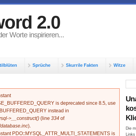
ord 2.0
er Worte inspirieren...
tilblüten
Sprüche
Skurrile Fakten
Witze
Su
stant
Un
BUFFERED_QUERY is deprecated since 8.5, use
kos
_BUFFERED_QUERY instead in
Kli
ql->__construct()
(line
334
of
/database.inc
).
Die m
onstant PDO::MYSQL_ATTR_MULTI_STATEMENTS is
Links