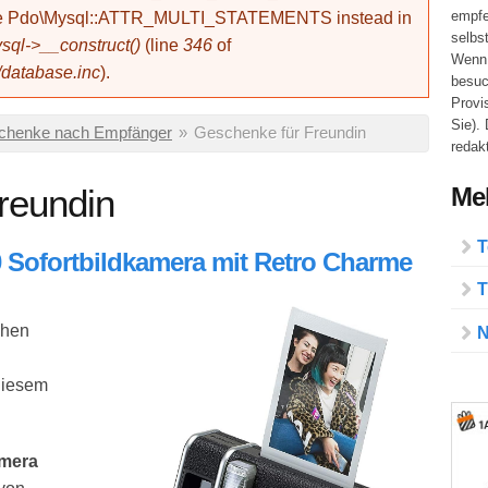
empfe
use Pdo\Mysql::ATTR_MULTI_STATEMENTS instead in
selbs
ql->__construct()
(line
346
of
Wenn 
/database.inc
).
besuc
Provi
Sie).
chenke nach Empfänger
»
Geschenke für Freundin
redakt
Meh
reundin
T
0 Sofortbildkamera mit Retro Charme
T
chen
N
 diesem
amera