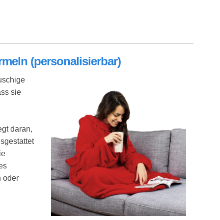
en - Tolle Geschenkidee für alle, die persönliche Grüße am liebsten noch per Hand verfass
meln (personalisierbar)
auschige
ass sie
egt daran,
sgestattet
ie
es
n oder