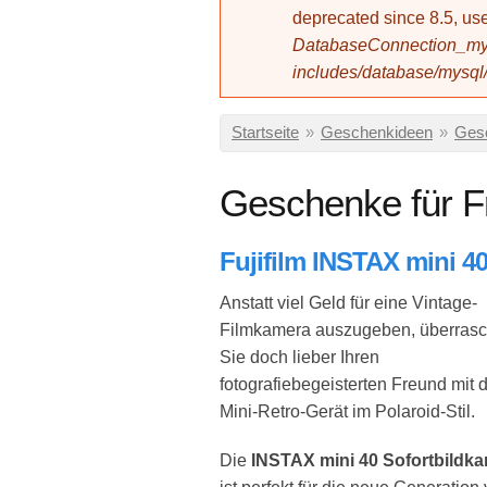
deprecated since 8.5, 
DatabaseConnection_mys
includes/database/mysql
Sie sind hier
Startseite
»
Geschenkideen
»
Ges
Geschenke für F
Fujifilm INSTAX mini 4
Anstatt viel Geld für eine Vintage-
Filmkamera auszugeben, überras
Sie doch lieber Ihren
fotografiebegeisterten Freund mit
Mini-Retro-Gerät im Polaroid-Stil.
Die
INSTAX mini 40 Sofortbildk