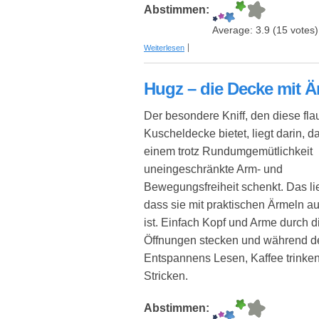
Abstimmen:
Average:
3.9
(
15
votes)
über Briefpapier-Sets in Geschenkmapp
Weiterlesen
Hugz – die Decke mit Är
Der besondere Kniff, den diese fl
Kuscheldecke bietet, liegt darin, d
einem trotz Rundumgemütlichkeit
uneingeschränkte Arm- und
Bewegungsfreiheit schenkt. Das li
dass sie mit praktischen Ärmeln au
ist. Einfach Kopf und Arme durch d
Öffnungen stecken und während d
Entspannens Lesen, Kaffee trinke
Stricken.
Abstimmen: