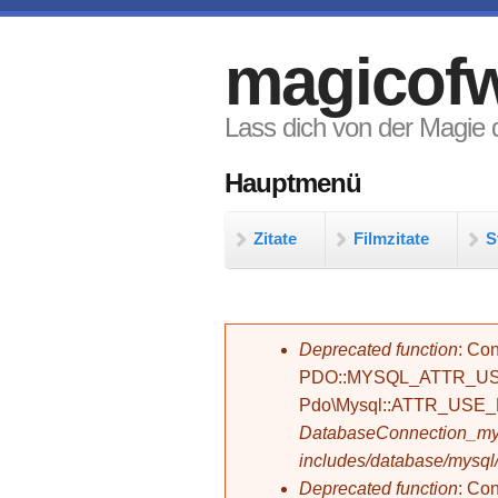
Direkt zum Inhalt
magicofw
Lass dich von der Magie d
Hauptmenü
Zitate
Filmzitate
S
Fehlermeldung
Deprecated function
: Con
PDO::MYSQL_ATTR_USE_
Pdo\Mysql::ATTR_USE
DatabaseConnection_mys
includes/database/mysql
Deprecated function
: C