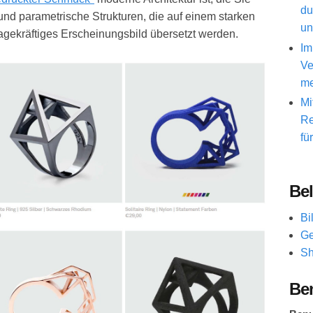
du
d parametrische Strukturen, die auf einem starken
un
gekräftiges Erscheinungsbild übersetzt werden.
Im
Ve
me
Mi
Re
fü
Bel
Bi
Ge
Sh
Be