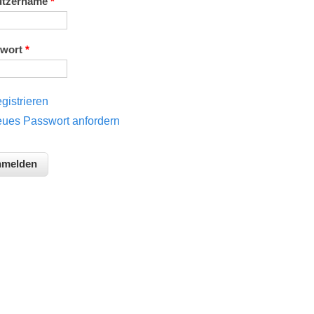
utzername
*
swort
*
gistrieren
ues Passwort anfordern