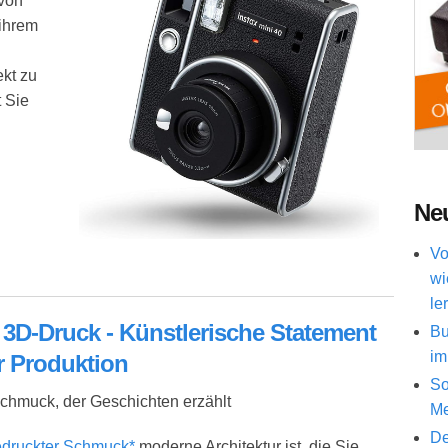
 von
 ihrem
ekt zu
t Sie
Neu
Vo
ldkamera mit Retro Charme
wi
le
3D-Druck - Künstlerische Statement
Bu
im
r Produktion
So
chmuck, der Geschichten erzählt
Me
De
druckter Schmuck*
moderne Architektur ist, die Sie