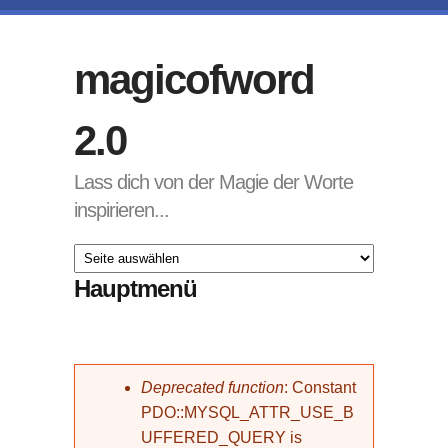
Direkt zum Inhalt
magicofword
2.0
Lass dich von der Magie der Worte
inspirieren...
Hauptmenü
Fehlermeldung
Deprecated function
: Constant
PDO::MYSQL_ATTR_USE_B
UFFERED_QUERY is