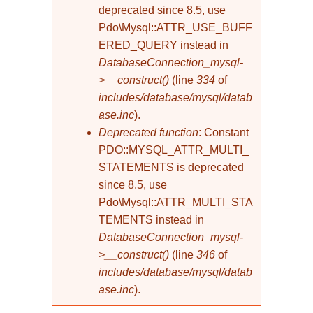
deprecated since 8.5, use
Pdo\Mysql::ATTR_USE_BUFF
ERED_QUERY instead in
DatabaseConnection_mysql-
>__construct()
(line
334
of
includes/database/mysql/datab
ase.inc
).
Deprecated function
: Constant
PDO::MYSQL_ATTR_MULTI_
STATEMENTS is deprecated
since 8.5, use
Pdo\Mysql::ATTR_MULTI_STA
TEMENTS instead in
DatabaseConnection_mysql-
>__construct()
(line
346
of
includes/database/mysql/datab
ase.inc
).