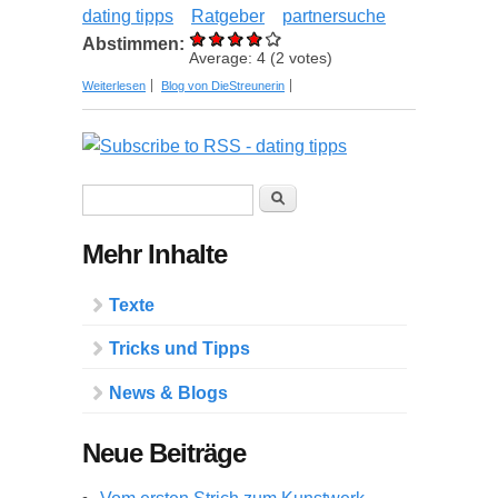
dating tipps
Ratgeber
partnersuche
Abstimmen:
Average:
4
(
2
votes)
über Dating Tipps: Vom ersten „Like“ bis zum
Weiterlesen
Blog von DieStreunerin
ersten Date
Suchformular
Suche
Mehr Inhalte
Texte
Tricks und Tipps
News & Blogs
Neue Beiträge