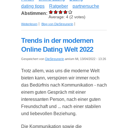
dating tipps
Ratgeber
partnersuche
Abstimmen:
Average:
4
(
2
votes)
über Dating Tipps: Vom ersten „Like“ bis zum
Weiterlesen
Blog von DieStreunerin
ersten Date
Trends in der modernen
Online Dating Welt 2022
Gespeichert von
DieStreunerin
am/um Mi, 13/04/2022 - 13:26
Trotz allem, was uns die moderne Welt
bieten kann, verspüren wir immer noch
das Bedürfnis nach Kommunikation - nach
einem guten Gespräch mit einer
interessanten Person, nach einer guten
Freundschaft und ... nach einer stabilen
und liebevollen Beziehung.
Die Kommunikation sowie die