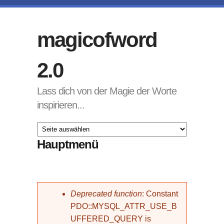
Direkt zum Inhalt
magicofword
2.0
Lass dich von der Magie der Worte
inspirieren...
Hauptmenü
Fehlermeldung
Deprecated function
: Constant
PDO::MYSQL_ATTR_USE_B
UFFERED_QUERY is