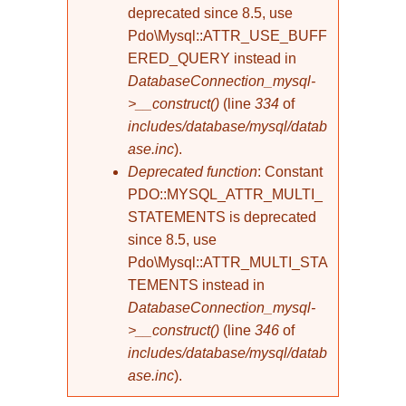
deprecated since 8.5, use
Pdo\Mysql::ATTR_USE_BUFF
ERED_QUERY instead in
DatabaseConnection_mysql-
>__construct()
(line
334
of
includes/database/mysql/datab
ase.inc
).
Deprecated function
: Constant
PDO::MYSQL_ATTR_MULTI_
STATEMENTS is deprecated
since 8.5, use
Pdo\Mysql::ATTR_MULTI_STA
TEMENTS instead in
DatabaseConnection_mysql-
>__construct()
(line
346
of
includes/database/mysql/datab
ase.inc
).