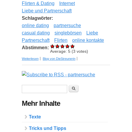
Flirten & Dating
Internet
Liebe und Partnerschaft
Schlagwörter:
online dating
partnersuche
casual dating
singlebörsen
Liebe
Partnerschaft
Flirten
online kontakte
Abstimmen:
Average:
5
(
3
votes)
über Trends in der modernen Online Dating Welt
Weiterlesen
Blog von DieStreunerin
2022
Suchformular
Suche
Mehr Inhalte
Texte
Tricks und Tipps