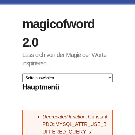
Direkt zum Inhalt
magicofword
2.0
Lass dich von der Magie der Worte
inspirieren...
Hauptmenü
Fehlermeldung
Deprecated function
: Constant
PDO::MYSQL_ATTR_USE_B
UFFERED_QUERY is