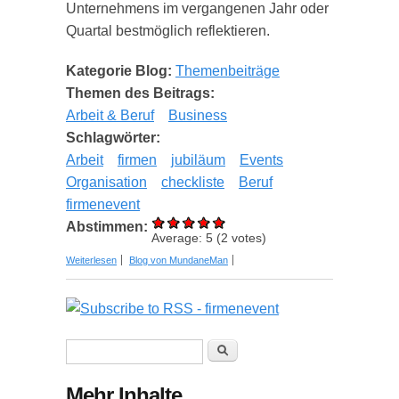
Unternehmens im vergangenen Jahr oder
Quartal bestmöglich reflektieren.
Kategorie Blog:
Themenbeiträge
Themen des Beitrags:
Arbeit & Beruf
Business
Schlagwörter:
Arbeit
firmen
jubiläum
Events
Organisation
checkliste
Beruf
firmenevent
Abstimmen:
Average:
5
(
2
votes)
über Strukturierter Plan zur Organisation des
Weiterlesen
Blog von MundaneMan
Firmenjubiläums 2024 + Bonus
Suchformular
Suche
Mehr Inhalte