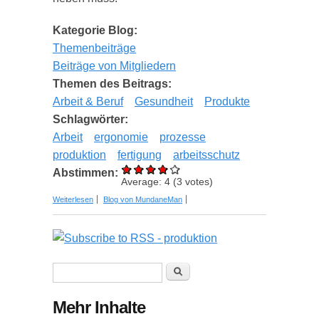
Kategorie Blog:
Themenbeiträge
Beiträge von Mitgliedern
Themen des Beitrags:
Arbeit & Beruf
Gesundheit
Produkte
Schlagwörter:
Arbeit
ergonomie
prozesse
produktion
fertigung
arbeitsschutz
Abstimmen:
Average:
4
(
3
votes)
über Damit sich niemand einen Bruch heben
Weiterlesen
Blog von MundaneMan
muss
Suchformular
Suche
Mehr Inhalte