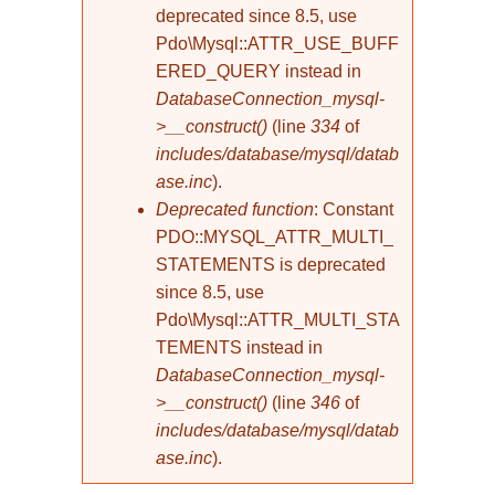
deprecated since 8.5, use
Pdo\Mysql::ATTR_USE_BUFF
ERED_QUERY instead in
DatabaseConnection_mysql-
>__construct()
(line
334
of
includes/database/mysql/datab
ase.inc
).
Deprecated function
: Constant
PDO::MYSQL_ATTR_MULTI_
STATEMENTS is deprecated
since 8.5, use
Pdo\Mysql::ATTR_MULTI_STA
TEMENTS instead in
DatabaseConnection_mysql-
>__construct()
(line
346
of
includes/database/mysql/datab
ase.inc
).