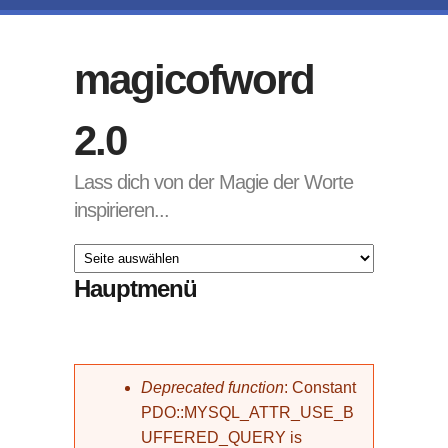
Direkt zum Inhalt
magicofword
2.0
Lass dich von der Magie der Worte
inspirieren...
Hauptmenü
Fehlermeldung
Deprecated function
: Constant
PDO::MYSQL_ATTR_USE_B
UFFERED_QUERY is