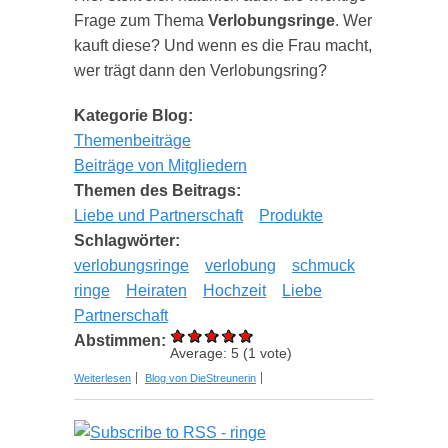
Frage zum Thema
Verlobungsringe
. Wer
kauft diese? Und wenn es die Frau macht,
wer trägt dann den Verlobungsring?
Kategorie Blog:
Themenbeiträge
Beiträge von Mitgliedern
Themen des Beitrags:
Liebe und Partnerschaft
Produkte
Schlagwörter:
verlobungsringe
verlobung
schmuck
ringe
Heiraten
Hochzeit
Liebe
Partnerschaft
Abstimmen:
Average:
5
(
1
vote)
über Verlobungsringe kaufen – Wer übernimmt die
Weiterlesen
Blog von DieStreunerin
wichtige Aufgabe?