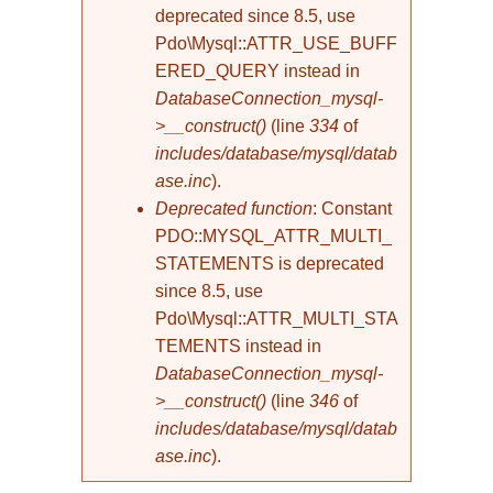
deprecated since 8.5, use
Pdo\Mysql::ATTR_USE_BUFF
ERED_QUERY instead in
DatabaseConnection_mysql-
>__construct()
(line
334
of
includes/database/mysql/datab
ase.inc
).
Deprecated function
: Constant
PDO::MYSQL_ATTR_MULTI_
STATEMENTS is deprecated
since 8.5, use
Pdo\Mysql::ATTR_MULTI_STA
TEMENTS instead in
DatabaseConnection_mysql-
>__construct()
(line
346
of
includes/database/mysql/datab
ase.inc
).