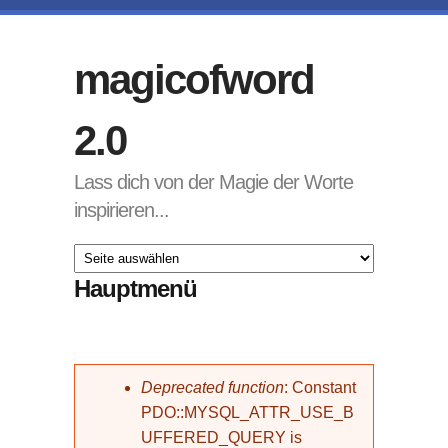
Direkt zum Inhalt
magicofword
2.0
Lass dich von der Magie der Worte
inspirieren...
Hauptmenü
Fehlermeldung
Deprecated function
: Constant
PDO::MYSQL_ATTR_USE_B
UFFERED_QUERY is