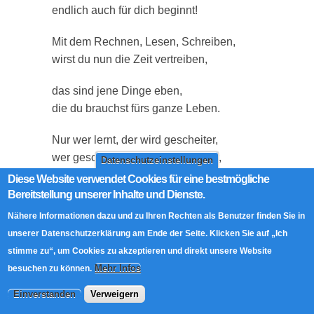
endlich auch für dich beginnt!
Mit dem Rechnen, Lesen, Schreiben,
wirst du nun die Zeit vertreiben,
das sind jene Dinge eben,
die du brauchst fürs ganze Leben.
Nur wer lernt, der wird gescheiter,
wer gescheit ist, der kommt weiter,
Datenschutzeinstellungen
Diese Website verwendet Cookies für eine bestmögliche
Lernen soll dir Freude bereiten
Bereitstellung unserer Inhalte und Dienste.
und mein Glückwunsch dich begleiten.
Nähere Informationen dazu und zu Ihren Rechten als Benutzer finden Sie in
unserer Datenschutzerklärung am Ende der Seite. Klicken Sie auf „Ich
(Friedrich Morgenroth 1836-1929)
stimme zu“, um Cookies zu akzeptieren und direkt unsere Website
Mehr Infos
besuchen zu können.
Abstimmen:
Average:
4.5
(
2
votes)
Einverstanden
Verweigern
Inhalt teilen: