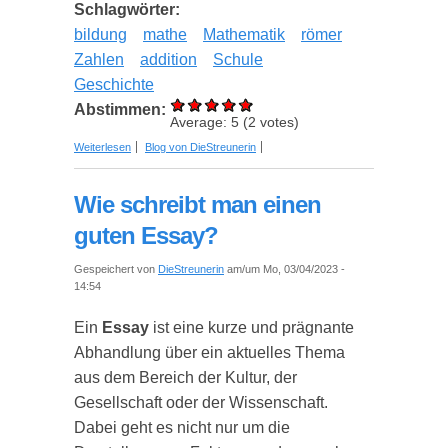
Schlagwörter:
bildung
mathe
Mathematik
römer
Zahlen
addition
Schule
Geschichte
Abstimmen:
Average:
5
(
2
votes)
über Hilfe! Römische Zahlen verstehen? Hier sind
Weiterlesen
Blog von DieStreunerin
einfache Tricks und Tipps
Wie schreibt man einen
guten Essay?
Gespeichert von
DieStreunerin
am/um Mo, 03/04/2023 -
14:54
Ein
Essay
ist eine kurze und prägnante
Abhandlung über ein aktuelles Thema
aus dem Bereich der Kultur, der
Gesellschaft oder der Wissenschaft.
Dabei geht es nicht nur um die