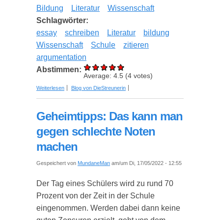
Bildung
Literatur
Wissenschaft
Schlagwörter:
essay
schreiben
Literatur
bildung
Wissenschaft
Schule
zitieren
argumentation
Abstimmen:
Average:
4.5
(
4
votes)
über Wie schreibt man einen guten Essay?
Weiterlesen
Blog von DieStreunerin
Geheimtipps: Das kann man
gegen schlechte Noten
machen
Gespeichert von
MundaneMan
am/um Di, 17/05/2022 - 12:55
Der Tag eines Schülers wird zu rund 70
Prozent von der Zeit in der Schule
eingenommen. Werden dabei dann keine