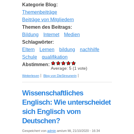
Kategorie Blog:
Themenbeiträge
Beiträge von Mitgliedern
Themen des Beitrags:
Bildung
Internet
Medien
Schlagwörter:
Eltern
Lernen
bildung
nachhilfe
Schule
qualifikation
Abstimmen:
Average:
5
(
1
vote)
über Nachhilfelehrer: Worauf sollten Eltern
Weiterlesen
Blog von DieStreunerin
achten?
Wissenschaftliches
Englisch: Wie unterscheidet
sich Englisch vom
Deutschen?
Gespeichert von
admin
am/um Mi, 21/10/2020 - 16:34