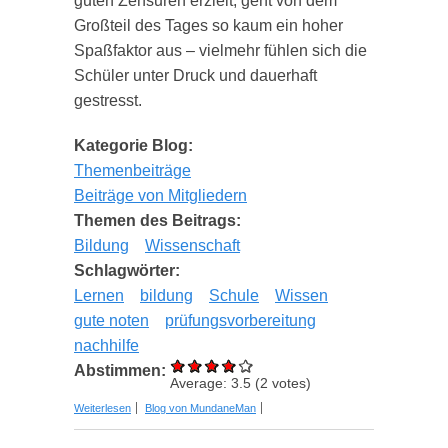
guten Zensuren erzielt, geht von dem
Großteil des Tages so kaum ein hoher
Spaßfaktor aus – vielmehr fühlen sich die
Schüler unter Druck und dauerhaft
gestresst.
Kategorie Blog:
Themenbeiträge
Beiträge von Mitgliedern
Themen des Beitrags:
Bildung
Wissenschaft
Schlagwörter:
Lernen
bildung
Schule
Wissen
gute noten
prüfungsvorbereitung
nachhilfe
Abstimmen:
Average:
3.5
(
2
votes)
über Geheimtipps: Das kann man gegen
Weiterlesen
Blog von MundaneMan
schlechte Noten machen