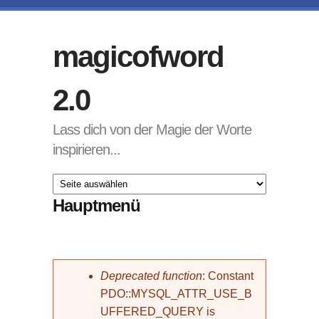
Direkt zum Inhalt
magicofword
2.0
Lass dich von der Magie der Worte
inspirieren...
Hauptmenü
Fehlermeldung
Deprecated function
: Constant
PDO::MYSQL_ATTR_USE_B
UFFERED_QUERY is