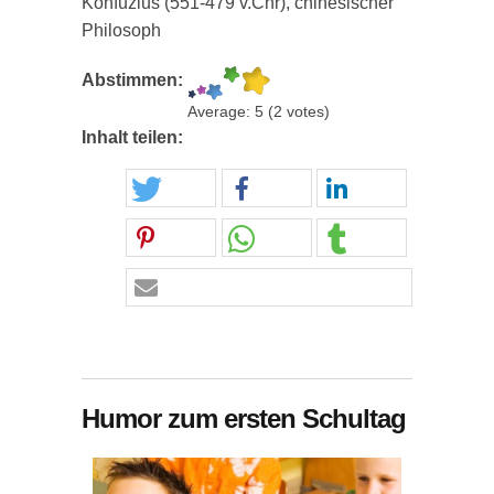
Konfuzius (551-479 v.Chr), chinesischer
Philosoph
Abstimmen:
Average:
5
(
2
votes)
Inhalt teilen:
Humor zum ersten Schultag