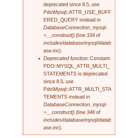
deprecated since 8.5, use
Pdo\Mysql::ATTR_USE_BUFF
ERED_QUERY instead in
DatabaseConnection_mysql-
>__construct()
(line
334
of
includes/database/mysql/datab
ase.inc
).
Deprecated function
: Constant
PDO::MYSQL_ATTR_MULTI_
STATEMENTS is deprecated
since 8.5, use
Pdo\Mysql::ATTR_MULTI_STA
TEMENTS instead in
DatabaseConnection_mysql-
>__construct()
(line
346
of
includes/database/mysql/datab
ase.inc
).