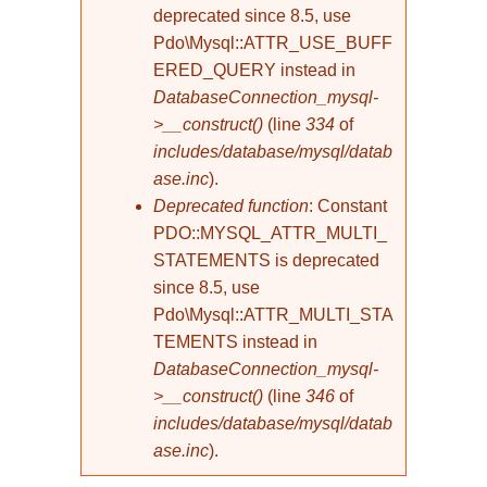
deprecated since 8.5, use
Pdo\Mysql::ATTR_USE_BUFF
ERED_QUERY instead in
DatabaseConnection_mysql-
>__construct()
(line
334
of
includes/database/mysql/datab
ase.inc
).
Deprecated function
: Constant
PDO::MYSQL_ATTR_MULTI_
STATEMENTS is deprecated
since 8.5, use
Pdo\Mysql::ATTR_MULTI_STA
TEMENTS instead in
DatabaseConnection_mysql-
>__construct()
(line
346
of
includes/database/mysql/datab
ase.inc
).