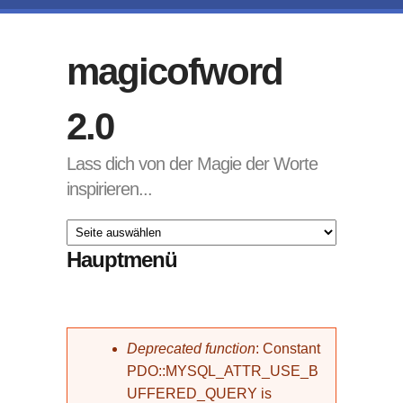
Direkt zum Inhalt
magicofword
2.0
Lass dich von der Magie der Worte
inspirieren...
Hauptmenü
Fehlermeldung
Deprecated function
: Constant
PDO::MYSQL_ATTR_USE_B
UFFERED_QUERY is