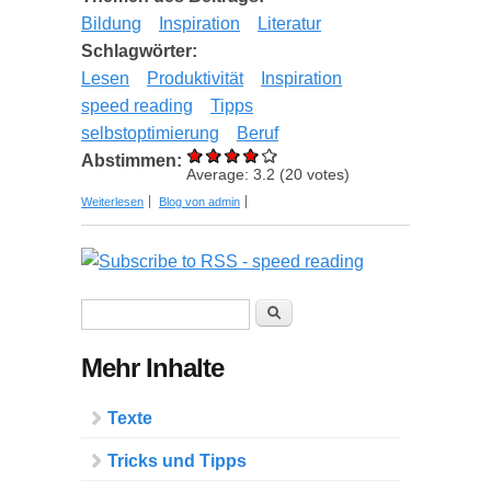
Bildung
Inspiration
Literatur
Schlagwörter:
Lesen
Produktivität
Inspiration
speed reading
Tipps
selbstoptimierung
Beruf
Abstimmen:
Average:
3.2
(
20
votes)
über Speed Reading - Die Geheimnisse schnellen
Weiterlesen
Blog von admin
Lesens und optimaler Informationsaufnahme
Suchformular
Suche
Mehr Inhalte
Texte
Tricks und Tipps