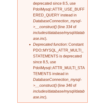
deprecated since 8.5, use
Pdo\Mysql::ATTR_USE_BUFF
ERED_QUERY instead in
DatabaseConnection_mysql-
>__construct()
(line
334
of
includes/database/mysql/datab
ase.inc
).
Deprecated function
: Constant
PDO::MYSQL_ATTR_MULTI_
STATEMENTS is deprecated
since 8.5, use
Pdo\Mysql::ATTR_MULTI_STA
TEMENTS instead in
DatabaseConnection_mysql-
>__construct()
(line
346
of
includes/database/mysql/datab
ase.inc
).