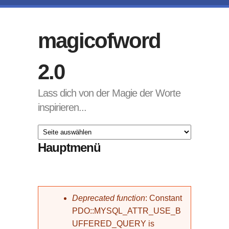
Direkt zum Inhalt
magicofword
2.0
Lass dich von der Magie der Worte
inspirieren...
Hauptmenü
Fehlermeldung
Deprecated function
: Constant
PDO::MYSQL_ATTR_USE_B
UFFERED_QUERY is