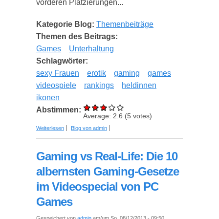
vorderen Platzierungen...
Kategorie Blog:
Themenbeiträge
Themen des Beitrags:
Games
Unterhaltung
Schlagwörter:
sexy Frauen
erotik
gaming
games
videospiele
rankings
heldinnen
ikonen
Abstimmen:
Average:
2.6
(
5
votes)
über Die 50 sexiesten und coolsten Gaming-
Weiterlesen
Blog von admin
Heldinnen im Playtime Special von PC Games
Gaming vs Real-Life: Die 10
albernsten Gaming-Gesetze
im Videospecial von PC
Games
Gespeichert von
admin
am/um So, 08/12/2013 - 09:50