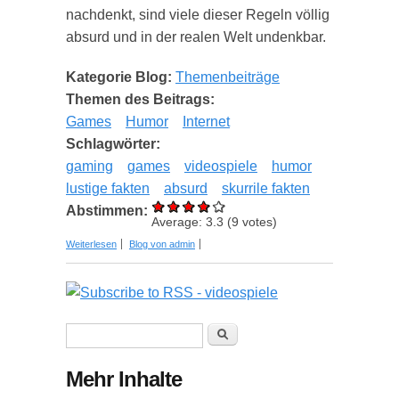
nachdenkt, sind viele dieser Regeln völlig
absurd und in der realen Welt undenkbar.
Kategorie Blog:
Themenbeiträge
Themen des Beitrags:
Games
Humor
Internet
Schlagwörter:
gaming
games
videospiele
humor
lustige fakten
absurd
skurrile fakten
Abstimmen:
Average:
3.3
(
9
votes)
über Gaming vs Real-Life: Die 10 albernsten
Weiterlesen
Blog von admin
Gaming-Gesetze im Videospecial von PC Games
Suchformular
Suche
Mehr Inhalte