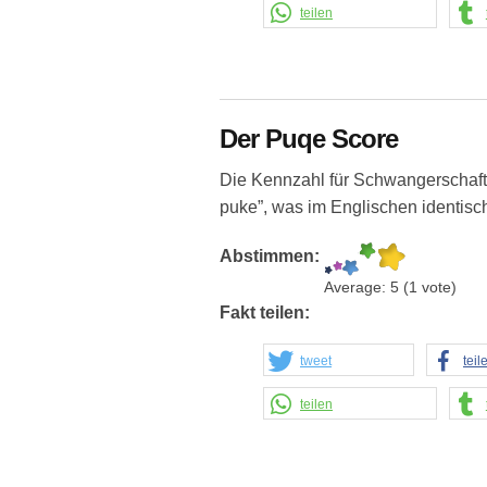
teilen
Der Puqe Score
Die Kennzahl für Schwangerschaft
puke”, was im Englischen identisch
Abstimmen:
Average:
5
(
1
vote)
Fakt teilen:
tweet
teil
teilen