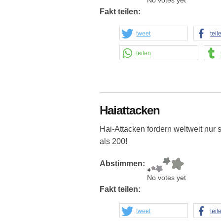
No votes yet
Fakt teilen:
tweet
teil
teilen
Haiattacken
Hai-Attacken fordern weltweit nur 
als 200!
Abstimmen:
No votes yet
Fakt teilen:
tweet
teil