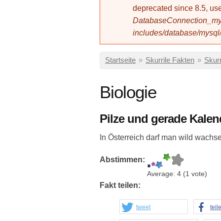
deprecated since 8.5, 
DatabaseConnection_mys
includes/database/mysql
Sie sind hier
Startseite
»
Skurrile Fakten
»
Skur
Biologie
Pilze und gerade Kalen
In Österreich darf man wild wach
Abstimmen:
Average:
4
(
1
vote)
Fakt teilen:
tweet
teil