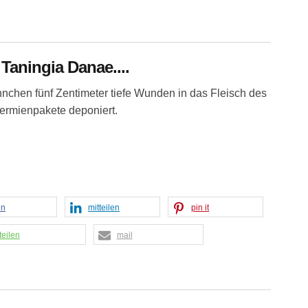
Taningia Danae....
ännchen fünf Zentimeter tiefe Wunden in das Fleisch des
ermienpakete deponiert.
en
mitteilen
pin it
teilen
mail