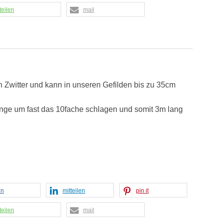
teilen
mail
 Zwitter und kann in unseren Gefilden bis zu 35cm
Länge um fast das 10fache schlagen und somit 3m lang
en
mitteilen
pin it
teilen
mail