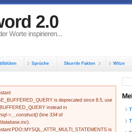
ord 2.0
er Worte inspirieren...
tilblüten
Sprüche
Skurrile Fakten
Witze
Su
stant
Meh
BUFFERED_QUERY is deprecated since 8.5, use
_BUFFERED_QUERY instead in
T
ql->__construct()
(line
334
of
T
/database.inc
).
onstant PDO::MYSQL_ATTR_MULTI_STATEMENTS is