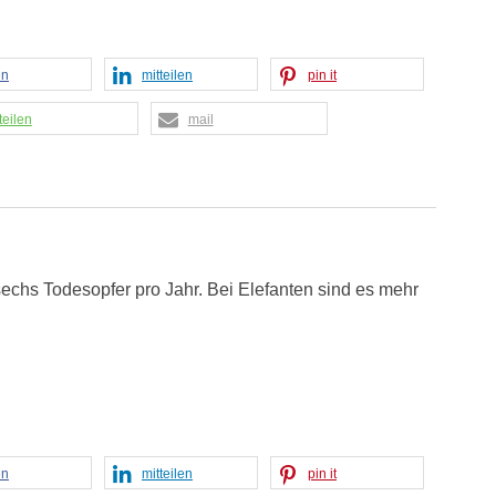
en
mitteilen
pin it
teilen
mail
sechs Todesopfer pro Jahr. Bei Elefanten sind es mehr
en
mitteilen
pin it