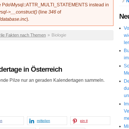
N
use Pdo\Mysql::ATTR_MULTI_STATEMENTS instead in
ql->__construct()
(line
346
of
Neu
/database.inc
).
Vo
wi
rile Fakten nach Themen
»
Biologie
le
Bu
im
So
dertage in Österreich
Me
sende Pilze nur an geraden Kalendertagen sammeln.
De
du
un
Im
Ve
me
en
mitteilen
pin it
Mi