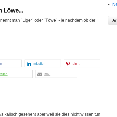
Ne
 Löwe...
ennt man "Liger" oder "Töwe" - je nachdem ob der
en
mitteilen
pin it
teilen
mail
sikalisch gesehen) aber weil sie dies nicht wissen tun