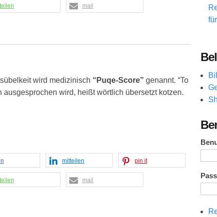
teilen
mail
Re
fü
Bel
Bi
sübelkeit wird medizinisch
“Puqe-Score”
genannt. “To
Ge
 ausgesprochen wird, heißt wörtlich übersetzt kotzen.
Sh
Be
Ben
en
mitteilen
pin it
Pas
teilen
mail
Re