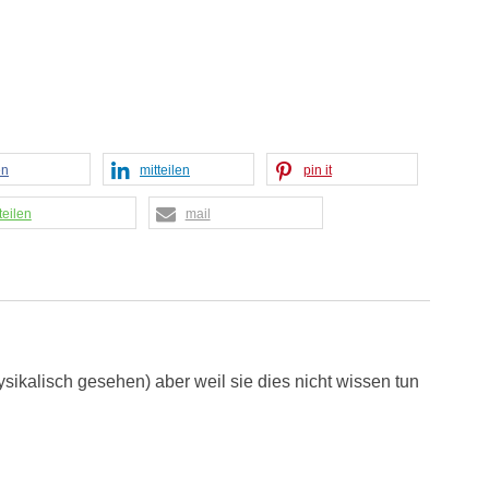
en
mitteilen
pin it
teilen
mail
sikalisch gesehen) aber weil sie dies nicht wissen tun