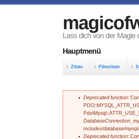
Direkt zum Inhalt
magicofw
Lass dich von der Magie d
Hauptmenü
Zitate
Filmzitate
S
Fehlermeldung
Deprecated function
: Con
PDO::MYSQL_ATTR_USE_
Pdo\Mysql::ATTR_USE
DatabaseConnection_mys
includes/database/mysql
Deprecated function
: C