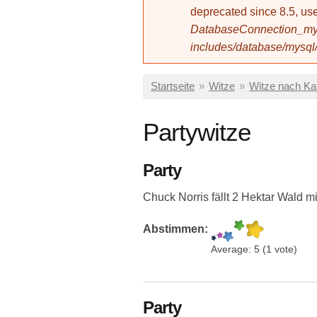
deprecated since 8.5, 
DatabaseConnection_mys
includes/database/mysql
Sie sind hier
Startseite
»
Witze
»
Witze nach Ka
Partywitze
Party
Chuck Norris fällt 2 Hektar Wald m
Abstimmen:
Average:
5
(
1
vote)
Party