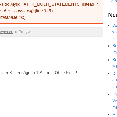
N
use Pdo\Mysql::ATTR_MULTI_STATEMENTS instead in
ql->__construct()
(line
346
of
Neu
/database.inc
).
Vo
wi
tegorien
»
Partywitze
le
Bu
im
So
Me
it der Kettensäge in 1 Stunde. Ohne Kette!
De
du
un
Im
Ve
me
Mi