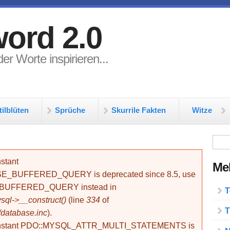
ord 2.0
er Worte inspirieren...
tilblüten
Sprüche
Skurrile Fakten
Witze
Su
stant
Meh
BUFFERED_QUERY is deprecated since 8.5, use
_BUFFERED_QUERY instead in
T
ql->__construct()
(line
334
of
T
/database.inc
).
onstant PDO::MYSQL_ATTR_MULTI_STATEMENTS is