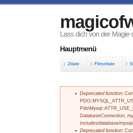
Direkt zum Inhalt
magicofw
Lass dich von der Magie d
Hauptmenü
Zitate
Filmzitate
S
Fehlermeldung
Deprecated function
: Con
PDO::MYSQL_ATTR_USE_
Pdo\Mysql::ATTR_USE
DatabaseConnection_mys
includes/database/mysql
Deprecated function
: C