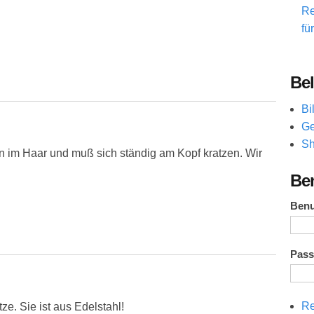
Re
fü
Bel
Bi
Ge
Sh
n im Haar und muß sich ständig am Kopf kratzen. Wir
Be
Ben
Pas
Re
ze. Sie ist aus Edelstahl!