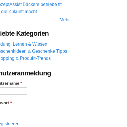
zeptAssist Bäckereibetriebe fit
r die Zukunft macht
Mehr
iebte Kategorien
ldung, Lernen & Wissen
schenkideen & Geschenke Tipps
opping & Produkt-Trends
nutzeranmeldung
utzername
*
swort
*
gistrieren