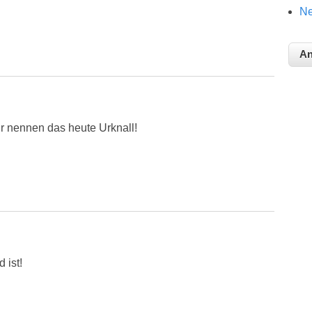
Ne
r nennen das heute Urknall!
 ist!