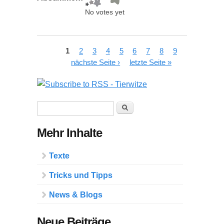
No votes yet
Seiten
1
2
3
4
5
6
7
8
9
nächste Seite ›
letzte Seite »
Suchformular
Suche
Mehr Inhalte
Texte
Tricks und Tipps
News & Blogs
Neue Beiträge