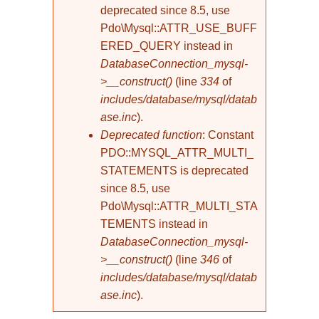
deprecated since 8.5, use
Pdo\Mysql::ATTR_USE_BUFF
ERED_QUERY instead in
DatabaseConnection_mysql-
>__construct()
(line
334
of
includes/database/mysql/datab
ase.inc
).
Deprecated function
: Constant
PDO::MYSQL_ATTR_MULTI_
STATEMENTS is deprecated
since 8.5, use
Pdo\Mysql::ATTR_MULTI_STA
TEMENTS instead in
DatabaseConnection_mysql-
>__construct()
(line
346
of
includes/database/mysql/datab
ase.inc
).