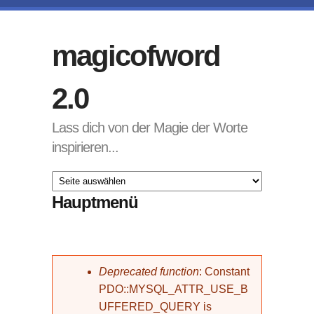
Direkt zum Inhalt
magicofword
2.0
Lass dich von der Magie der Worte
inspirieren...
Hauptmenü
Fehlermeldung
Deprecated function
: Constant
PDO::MYSQL_ATTR_USE_B
UFFERED_QUERY is