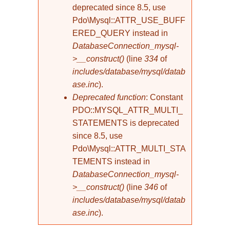
deprecated since 8.5, use
Pdo\Mysql::ATTR_USE_BUFF
ERED_QUERY instead in
DatabaseConnection_mysql-
>__construct()
(line
334
of
includes/database/mysql/datab
ase.inc
).
Deprecated function
: Constant
PDO::MYSQL_ATTR_MULTI_
STATEMENTS is deprecated
since 8.5, use
Pdo\Mysql::ATTR_MULTI_STA
TEMENTS instead in
DatabaseConnection_mysql-
>__construct()
(line
346
of
includes/database/mysql/datab
ase.inc
).