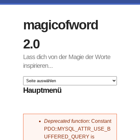
Direkt zum Inhalt
magicofword
2.0
Lass dich von der Magie der Worte
inspirieren...
Hauptmenü
Fehlermeldung
Deprecated function
: Constant
PDO::MYSQL_ATTR_USE_B
UFFERED_QUERY is