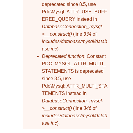
deprecated since 8.5, use
Pdo\Mysql::ATTR_USE_BUFF
ERED_QUERY instead in
DatabaseConnection_mysql-
>__construct()
(line
334
of
includes/database/mysql/datab
ase.inc
).
Deprecated function
: Constant
PDO::MYSQL_ATTR_MULTI_
STATEMENTS is deprecated
since 8.5, use
Pdo\Mysql::ATTR_MULTI_STA
TEMENTS instead in
DatabaseConnection_mysql-
>__construct()
(line
346
of
includes/database/mysql/datab
ase.inc
).