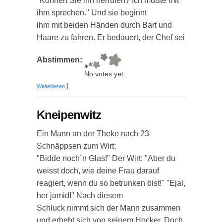
"Können Sie ihn herrufen? Ich müßte mit
ihm sprechen." Und sie beginnt
ihm mit beiden Händen durch Bart und
Haare zu fahren. Er bedauert, der Chef sei
Abstimmen:
No votes yet
über Kneipenwitz
Weiterlesen
Kneipenwitz
Ein Mann an der Theke nach 23
Schnäppsen zum Wirt:
"Bidde noch´n Glas!" Der Wirt: "Aber du
weisst doch, wie deine Frau darauf
reagiert, wenn du so betrunken bist!" "Ejal,
her jamid!" Nach diesem
Schluck nimmt sich der Mann zusammen
und erhebt sich von seinem Hocker. Doch