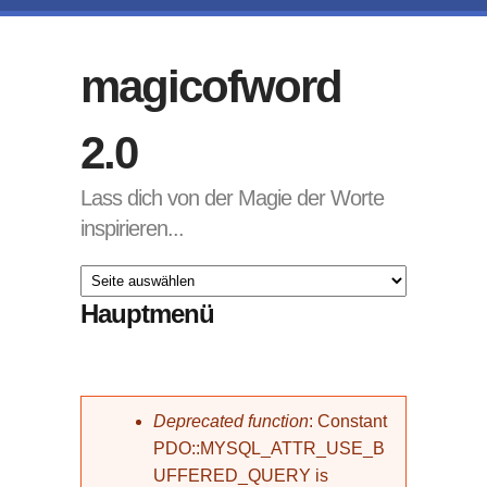
Direkt zum Inhalt
magicofword
2.0
Lass dich von der Magie der Worte
inspirieren...
Hauptmenü
Fehlermeldung
Deprecated function
: Constant
PDO::MYSQL_ATTR_USE_B
UFFERED_QUERY is