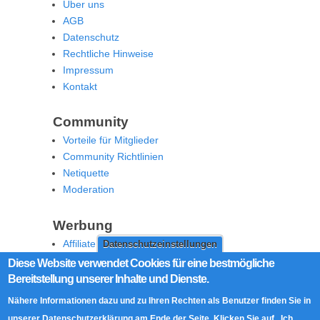
Über uns
AGB
Datenschutz
Rechtliche Hinweise
Impressum
Kontakt
Community
Vorteile für Mitglieder
Community Richtlinien
Netiquette
Moderation
Werbung
Affiliate Offenlegung
Datenschutzeinstellungen
Werben Sie auf MoW
Diese Website verwendet Cookies für eine bestmögliche
Bereitstellung unserer Inhalte und Dienste.
Social Media
Nähere Informationen dazu und zu Ihren Rechten als Benutzer finden Sie in
RSS Feed
unserer Datenschutzerklärung am Ende der Seite. Klicken Sie auf „Ich