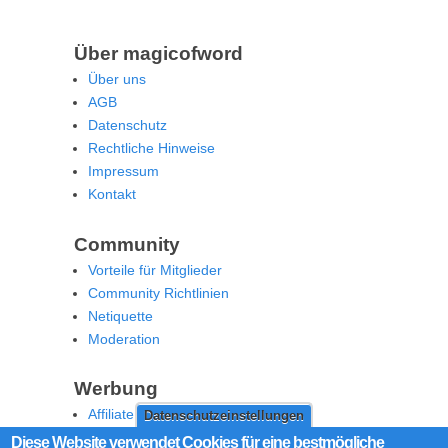
Über magicofword
Über uns
AGB
Datenschutz
Rechtliche Hinweise
Impressum
Kontakt
Community
Vorteile für Mitglieder
Community Richtlinien
Netiquette
Moderation
Werbung
Affiliate Offenlegung
Datenschutzeinstellungen
Werben Sie auf MoW
Diese Website verwendet Cookies für eine bestmögliche