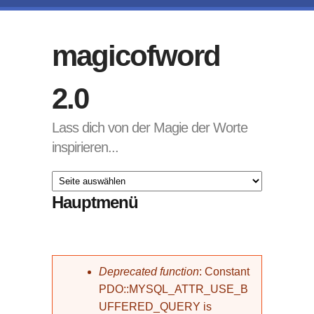
Direkt zum Inhalt
magicofword
2.0
Lass dich von der Magie der Worte
inspirieren...
Hauptmenü
Fehlermeldung
Deprecated function
: Constant
PDO::MYSQL_ATTR_USE_B
UFFERED_QUERY is