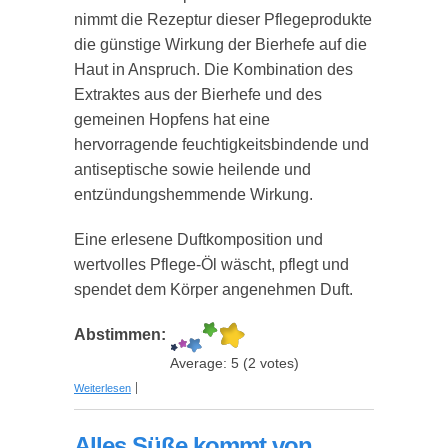
nimmt die Rezeptur dieser Pflegeprodukte
die günstige Wirkung der Bierhefe auf die
Haut in Anspruch. Die Kombination des
Extraktes aus der Bierhefe und des
gemeinen Hopfens hat eine
hervorragende feuchtigkeitsbindende und
antiseptische sowie heilende und
entzündungshemmende Wirkung.
Eine erlesene Duftkomposition und
wertvolles Pflege-Öl wäscht, pflegt und
spendet dem Körper angenehmen Duft.
Abstimmen:
Average:
5
(
2
votes)
über 3-teiliges Geschenkset für Männer - Bier
Weiterlesen
Spa - für Alte Säcke - Schaumbad, Duschgel,
Handseife
Alles Süße kommt von