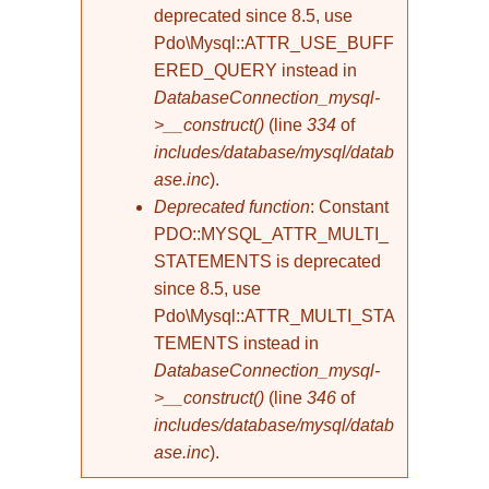
deprecated since 8.5, use
Pdo\Mysql::ATTR_USE_BUFF
ERED_QUERY instead in
DatabaseConnection_mysql-
>__construct()
(line
334
of
includes/database/mysql/datab
ase.inc
).
Deprecated function
: Constant
PDO::MYSQL_ATTR_MULTI_
STATEMENTS is deprecated
since 8.5, use
Pdo\Mysql::ATTR_MULTI_STA
TEMENTS instead in
DatabaseConnection_mysql-
>__construct()
(line
346
of
includes/database/mysql/datab
ase.inc
).