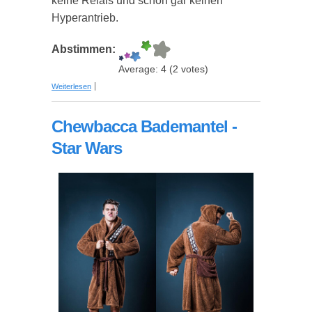
keine Relais und schon gar keinen
Hyperantrieb.
Abstimmen:
Average:
4
(
2
votes)
über Star Wars Millenium Falke Schneidebrett
Weiterlesen
Chewbacca Bademantel -
Star Wars