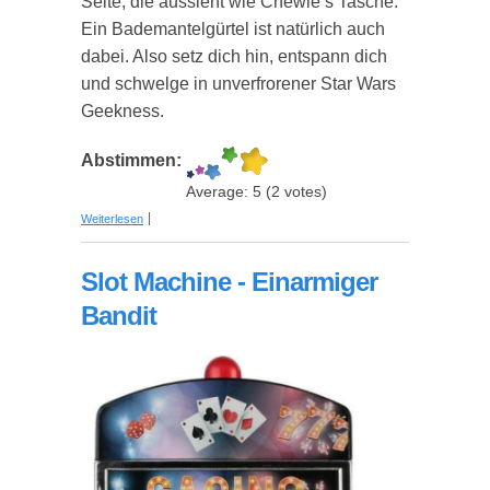
Seite, die aussieht wie Chewie’s Tasche.
Ein Bademantelgürtel ist natürlich auch
dabei. Also setz dich hin, entspann dich
und schwelge in unverfrorener Star Wars
Geekness.
Abstimmen:
Average:
5
(
2
votes)
über Chewbacca Bademantel - Star Wars
Weiterlesen
Slot Machine - Einarmiger
Bandit