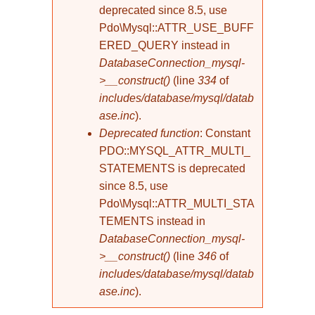
deprecated since 8.5, use
Pdo\Mysql::ATTR_USE_BUFF
ERED_QUERY instead in
DatabaseConnection_mysql-
>__construct()
(line
334
of
includes/database/mysql/datab
ase.inc
).
Deprecated function
: Constant
PDO::MYSQL_ATTR_MULTI_
STATEMENTS is deprecated
since 8.5, use
Pdo\Mysql::ATTR_MULTI_STA
TEMENTS instead in
DatabaseConnection_mysql-
>__construct()
(line
346
of
includes/database/mysql/datab
ase.inc
).