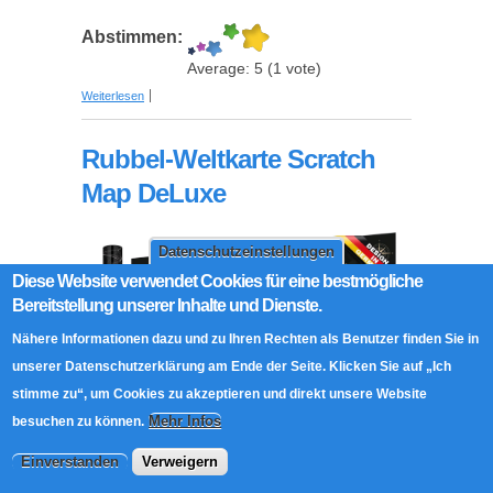
Abstimmen:
Average:
5
(
1
vote)
über Slot Machine - Einarmiger Bandit
Weiterlesen
Rubbel-Weltkarte Scratch
Map DeLuxe
Datenschutzeinstellungen
Diese Website verwendet Cookies für eine bestmögliche
Bereitstellung unserer Inhalte und Dienste.
Nähere Informationen dazu und zu Ihren Rechten als Benutzer finden Sie in
unserer Datenschutzerklärung am Ende der Seite. Klicken Sie auf „Ich
stimme zu“, um Cookies zu akzeptieren und direkt unsere Website
Mehr Infos
besuchen zu können.
Einverstanden
Verweigern