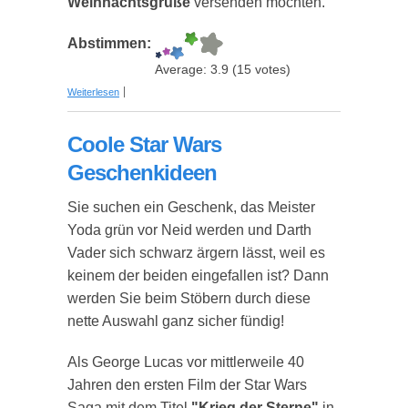
Weihnachtsgrüße
versenden möchten.
Abstimmen:
Average:
3.9
(
15
votes)
über Briefpapier-Sets in Geschenkmappen - Tolle
Weiterlesen
Geschenkidee für alle, die persönliche Grüße am
liebsten noch per Hand verfassen
Coole Star Wars
Geschenkideen
Sie suchen ein Geschenk, das Meister
Yoda grün vor Neid werden und Darth
Vader sich schwarz ärgern lässt, weil es
keinem der beiden eingefallen ist? Dann
werden Sie beim Stöbern durch diese
nette Auswahl ganz sicher fündig!
Als George Lucas vor mittlerweile 40
Jahren den ersten Film der Star Wars
Saga mit dem Titel
"Krieg der Sterne"
in