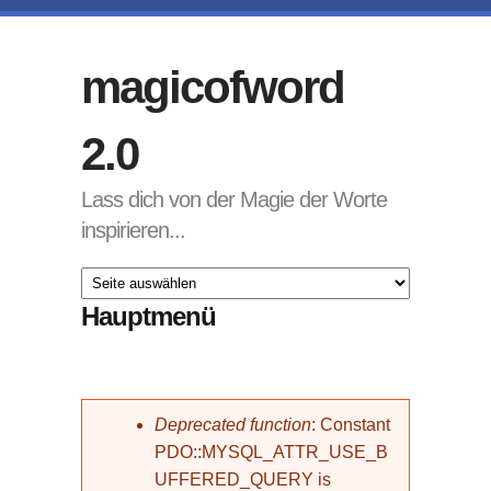
Direkt zum Inhalt
magicofword
2.0
Lass dich von der Magie der Worte
inspirieren...
Hauptmenü
Fehlermeldung
Deprecated function
: Constant
PDO::MYSQL_ATTR_USE_B
UFFERED_QUERY is