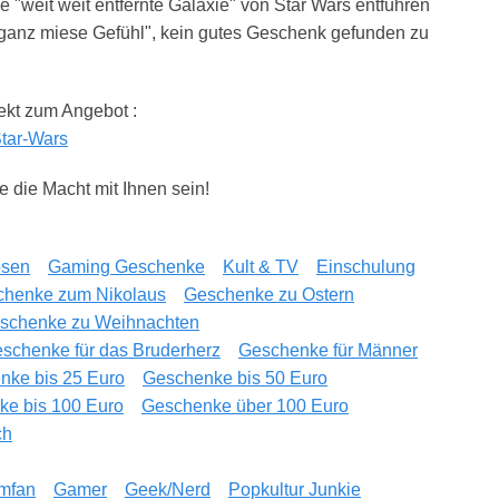
e "weit weit entfernte Galaxie" von Star Wars entführen
"ganz miese Gefühl", kein gutes Geschenk gefunden zu
rekt zum Angebot :
Star-Wars
die Macht mit Ihnen sein!
osen
Gaming Geschenke
Kult & TV
Einschulung
chenke zum Nikolaus
Geschenke zu Ostern
schenke zu Weihnachten
schenke für das Bruderherz
Geschenke für Männer
nke bis 25 Euro
Geschenke bis 50 Euro
e bis 100 Euro
Geschenke über 100 Euro
ch
lmfan
Gamer
Geek/Nerd
Popkultur Junkie