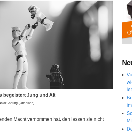
Neu
Vo
wi
le
s begeistert Jung und Alt
Bu
Daniel Cheung (Unsplash)
im
So
nden Macht vernommen hat, den lassen sie nicht
Me
De