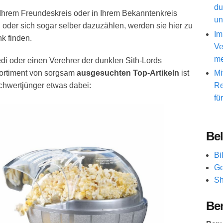
du
n Ihrem Freundeskreis oder in Ihrem Bekanntenkreis
un
oder sich sogar selber dazuzählen, werden sie hier zu
Im
k finden.
Ve
me
di oder einen Verehrer der dunklen Sith-Lords
Mi
ortiment von sorgsam
ausgesuchten Top-Artikeln
ist
Re
schwertjünger etwas dabei:
fü
Bel
Bi
Ge
Sh
Be