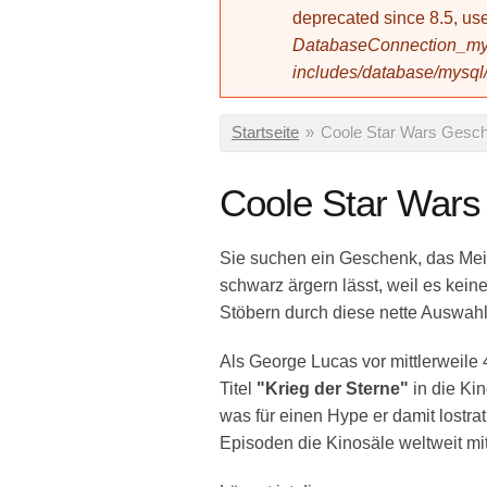
deprecated since 8.5, 
DatabaseConnection_mys
includes/database/mysql
Sie sind hier
Startseite
»
Coole Star Wars Gesc
Coole Star War
Sie suchen ein Geschenk, das Mei
schwarz ärgern lässt, weil es kei
Stöbern durch diese nette Auswahl
Als George Lucas vor mittlerweile
Titel
"Krieg der Sterne"
in die Kin
was für einen Hype er damit lostra
Episoden die Kinosäle weltweit mi