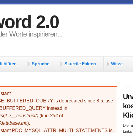
ord 2.0
er Worte inspirieren...
tilblüten
Sprüche
Skurrile Fakten
Witze
Su
stant
Un
BUFFERED_QUERY is deprecated since 8.5, use
kos
_BUFFERED_QUERY instead in
Kli
ql->__construct()
(line
334
of
/database.inc
).
Die m
onstant PDO::MYSQL_ATTR_MULTI_STATEMENTS is
Links