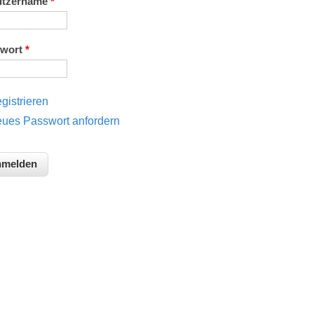
utzername
*
swort
*
gistrieren
ues Passwort anfordern