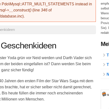
empfe
use Pdo\Mysql::ATTR_MULTI_STATEMENTS instead in
selbs
ql->__construct()
(line
346
of
Wenn 
/database.inc
).
besuc
Provi
Sie).
henkideen
redakt
Meh
s Geschenkideen
T
ster Yoda grün vor Neid werden und Darth Vader sich
nem der beiden eingefallen ist? Dann werden Sie beim
T
 ganz sicher fündig!
N
 40 Jahren den ersten Film der Star Wars Saga mit dem
os brachte, hat er sicher selber nicht damit gerechnet,
t. Bis heute füllen die immer noch erscheinenden
t Millionen von Menschen.