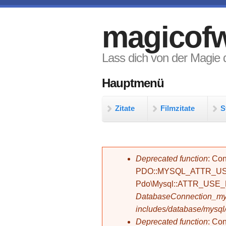
Direkt zum Inhalt
magicofw
Lass dich von der Magie d
Hauptmenü
Zitate
Filmzitate
S
Fehlermeldung
Deprecated function
: Con
PDO::MYSQL_ATTR_USE_
Pdo\Mysql::ATTR_USE
DatabaseConnection_mys
includes/database/mysql
Deprecated function
: C