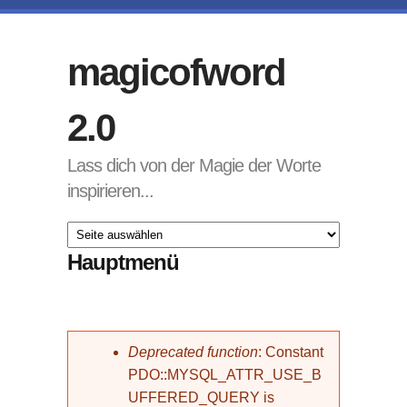
Direkt zum Inhalt
magicofword
2.0
Lass dich von der Magie der Worte
inspirieren...
Hauptmenü
Fehlermeldung
Deprecated function
: Constant
PDO::MYSQL_ATTR_USE_B
UFFERED_QUERY is