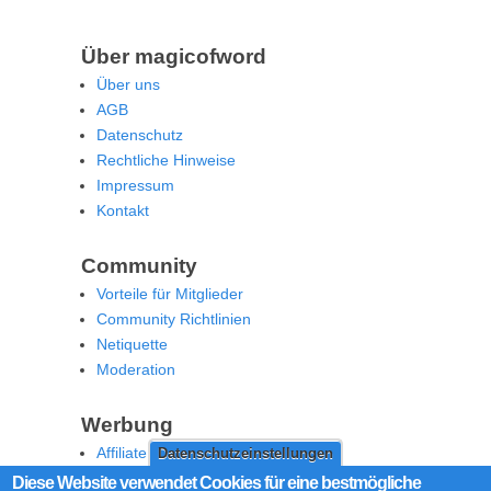
Über magicofword
Über uns
AGB
Datenschutz
Rechtliche Hinweise
Impressum
Kontakt
Community
Vorteile für Mitglieder
Community Richtlinien
Netiquette
Moderation
Werbung
Affiliate Offenlegung
Datenschutzeinstellungen
Werben Sie auf MoW
Diese Website verwendet Cookies für eine bestmögliche