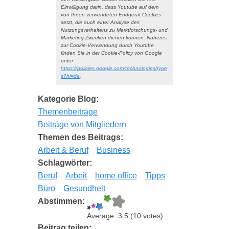
Einwilligung darin, dass Youtube auf dem
von Ihnen verwendeten Endgerät Cookies
setzt, die auch einer Analyse des
Nutzungsverhaltens zu Marktforschungs- und
Marketing-Zwecken dienen können. Näheres
zur Cookie-Verwendung durch Youtube
finden Sie in der Cookie-Policy von Google
unter
https://policies.google.com/technologies/type
s?hl=de
.
Kategorie Blog:
Themenbeiträge
Beiträge von Mitgliedern
Themen des Beitrags:
Arbeit & Beruf
Business
Schlagwörter:
Beruf
Arbeit
home office
Tipps
Büro
Gesundheit
Abstimmen:
Average:
3.5
(
10
votes)
Beitrag teilen: