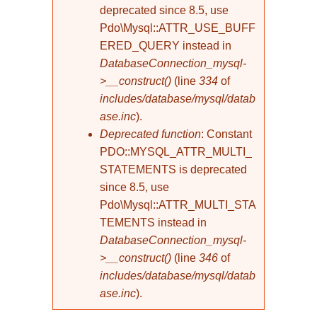
deprecated since 8.5, use
Pdo\Mysql::ATTR_USE_BUFF
ERED_QUERY instead in
DatabaseConnection_mysql-
>__construct()
(line
334
of
includes/database/mysql/datab
ase.inc
).
Deprecated function
: Constant
PDO::MYSQL_ATTR_MULTI_
STATEMENTS is deprecated
since 8.5, use
Pdo\Mysql::ATTR_MULTI_STA
TEMENTS instead in
DatabaseConnection_mysql-
>__construct()
(line
346
of
includes/database/mysql/datab
ase.inc
).