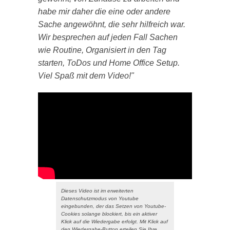
habe mir daher die eine oder andere
Sache angewöhnt, die sehr hilfreich war.
Wir besprechen auf jeden Fall Sachen
wie Routine, Organisiert in den Tag
starten, ToDos und Home Office Setup.
Viel Spaß mit dem Video!"
Dieses Video ist im erweiterten
Datenschutzmodus von Youtube
eingebunden, der das Setzen von Youtube-
Cookies solange blockiert, bis ein aktiver
Klick auf die Wiedergabe erfolgt. Mit Klick auf
den Wiedergabe-Button erteilen Sie Ihre