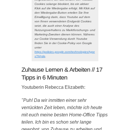
Cookies solange blockiert, bis ein aktiver
Klick auf die Wiedergabe erfolgt. Mit Klick auf
den Wiedergabe-Button erteilen Sie Ihre
Einwilligung darin, dass Youtube auf dem
von Ihnen verwendeten Endgerät Cookies
setzt, die auch einer Analyse des
Nutzungsverhaltens zu Marktforschungs- und
Marketing-Zwecken dienen können. Näheres
zur Cookie-Verwendung durch Youtube
finden Sie in der Cookie-Policy von Google
unter
https://policies.google.com/technologies/type
s?hl=de
.
Zuhause Lernen & Arbeiten // 17
Tipps in 6 Minuten
Youtuberin Rebecca Elizabeth:
"Puh! Da wir inmitten einer sehr
verrückten Zeit leben, möchte ich heute
mit euch meine besten Home-Office Tipps
teilen. Ich bin es schon sehr lange
gewohnt, von Zuhause zu arbeiten und